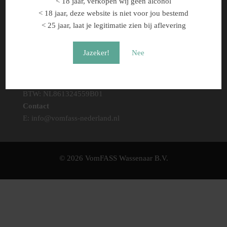
< 18 jaar, verkopen wij geen alcohol
vr: 10.00 - 18.00
< 18 jaar, deze website is niet voor jou bestemd
za: 10.00 - 18.00
< 25 jaar, laat je legitimatie zien bij aflevering
zo: gesloten
Jazeker!
Nee
Bedrijfsinformatie
VomFass Wassenaar B.V.
KVK: 82127441
BTW: NL861324559B01
Contact
E:
info@vomfass-nederland.nl
© 2026 VomFASS Wassenaar B.V.