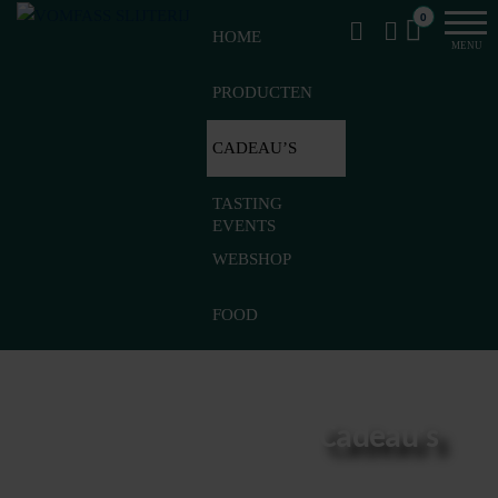
Van
VomFASS
0
het
HOME
Slijterij
MENU
vat
getapt
PRODUCTEN
CADEAU’S
TASTING
EVENTS
WEBSHOP
FOOD
webshop – Cadeau’s
Cadeau's