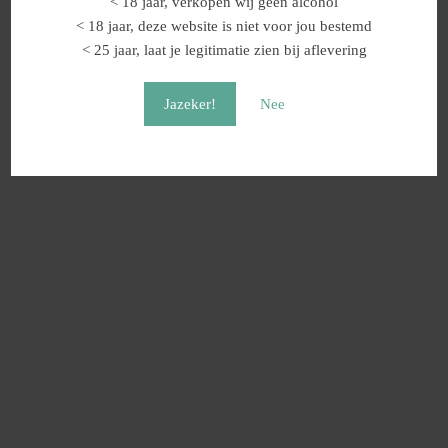
< 18 jaar, verkopen wij geen alcohol
< 18 jaar, deze website is niet voor jou bestemd
< 25 jaar, laat je legitimatie zien bij aflevering
Jazeker!
Nee