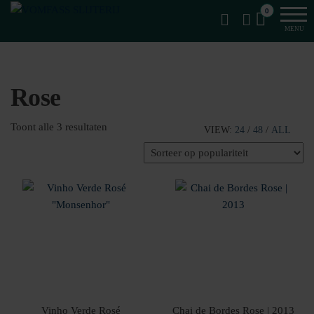
Van
Ga
VomFASS
0
het
naar
Slijterij
MENU
vat
de
getapt
inhoud
Rose
Gesorteerd
Toont alle 3 resultaten
VIEW:
24
/
48
/
ALL
op
populariteit
Vinho Verde Rosé
Chai de Bordes Rose | 2013