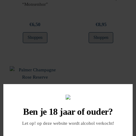
“Monsenhor”
€
6,50
€
8,95
Shoppen
Shoppen
Ben je 18 jaar of ouder?
Palmer Champagne Rose
Let op! op deze website wordt alcohol verkocht!
Reserve