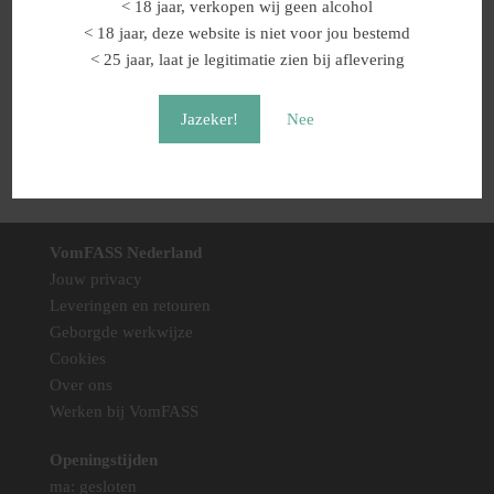
< 18 jaar, verkopen wij geen alcohol
< 18 jaar, deze website is niet voor jou bestemd
€
49,95
< 25 jaar, laat je legitimatie zien bij aflevering
Shoppen
Jazeker!
Nee
VomFASS Nederland
Jouw privacy
Leveringen en retouren
Geborgde werkwijze
Cookies
Over ons
Werken bij VomFASS
Openingstijden
ma: gesloten