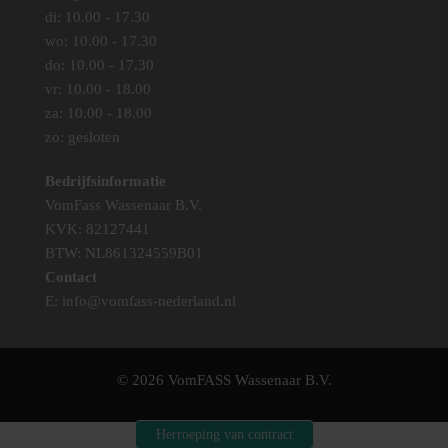
di: 10.00 - 17.30
wo: 10.00 - 17.30
do: 10.00 - 17.30
vr: 10.00 - 18.00
za: 10.00 - 18.00
zo: gesloten
Bedrijfsinformatie
VomFass Wassenaar B.V.
KVK: 82127441
BTW: NL861324559B01
Contact
E:
info@vomfass-nederland.nl
© 2026 VomFASS Wassenaar B.V.
Herroeping van contract