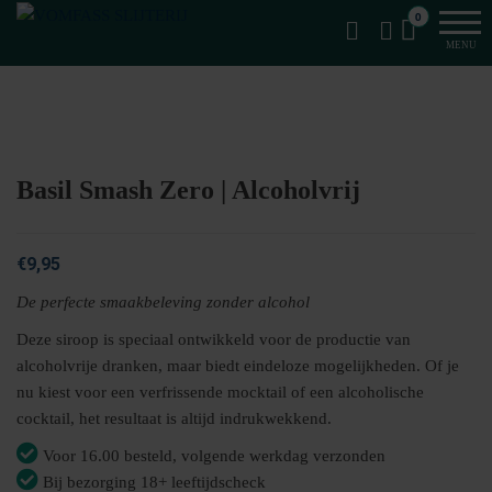
Van
Ga
VomFASS
0
het
naar
Slijterij
MENU
vat
de
getapt
inhoud
Basil Smash Zero | Alcoholvrij
€
9,95
De perfecte smaakbeleving zonder alcohol
Deze siroop is speciaal ontwikkeld voor de productie van
alcoholvrije dranken, maar biedt eindeloze mogelijkheden. Of je
nu kiest voor een verfrissende mocktail of een alcoholische
cocktail, het resultaat is altijd indrukwekkend.
Voor 16.00 besteld, volgende werkdag verzonden
Bij bezorging 18+ leeftijdscheck