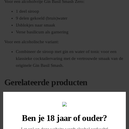
Voor een alcoholvrije Gin Basil Smash Zero:
1 deel siroop
9 delen gekoeld (bruis)water
IJsblokjes naar smaak
Verse basilicum als garnering
Voor een alcoholische variant:
Combineer de siroop met gin en water of tonic voor een
klassieke cocktailervaring met de vertrouwde smaak van de
originele Gin Basil Smash.
Gerelateerde producten
Ben je 18 jaar of ouder?
Let op! op deze website wordt alcohol verkocht!