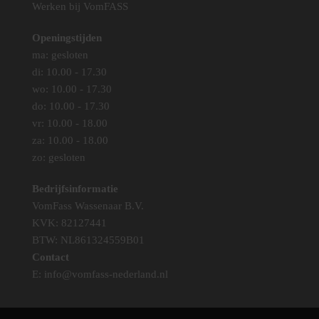
Werken bij VomFASS
Openingstijden
ma: gesloten
di: 10.00 - 17.30
wo: 10.00 - 17.30
do: 10.00 - 17.30
vr: 10.00 - 18.00
za: 10.00 - 18.00
zo: gesloten
Bedrijfsinformatie
VomFass Wassenaar B.V.
KVK: 82127441
BTW: NL861324559B01
Contact
E:
info@vomfass-nederland.nl