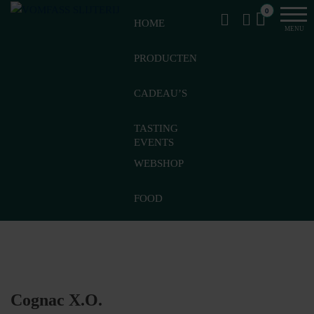
Van
Ga
VomFASS
0
het
HOME
naar
Slijterij
MENU
vat
de
getapt
PRODUCTEN
inhoud
CADEAU’S
TASTING
EVENTS
WEBSHOP
FOOD
Cognac X.O.