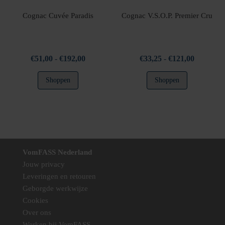
de
productpagina
Cognac Cuvée Paradis
Cognac V.S.O.P. Premier Cru
Prijsklasse:
Prijsklass
€
51,00
-
€
192,00
€
33,25
-
€
121,00
€51,00
€33,25
Dit
Dit
Shoppen
Shoppen
tot
tot
product
product
€192,00
€121,00
heeft
heeft
meerdere
meerdere
variaties.
variaties.
Deze
Deze
optie
optie
VomFASS Nederland
kan
kan
Jouw privacy
gekozen
gekozen
Leveringen en retouren
worden
worden
Geborgde werkwijze
op
op
Cookies
de
de
Over ons
productpagina
productpag
Werken bij VomFASS