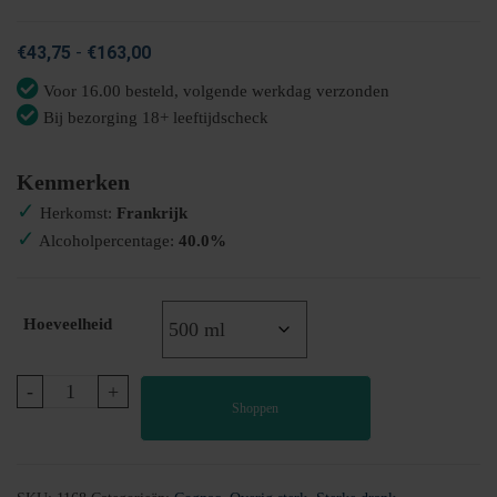
Prijsklasse:
€
43,75
-
€
163,00
€43,75
Voor 16.00 besteld, volgende werkdag verzonden
tot
Bij bezorging 18+ leeftijdscheck
€163,00
Kenmerken
✓
Herkomst:
Frankrijk
✓
Alcoholpercentage:
40.0%
Hoeveelheid
Cognac
-
+
Shoppen
X.O.
aantal