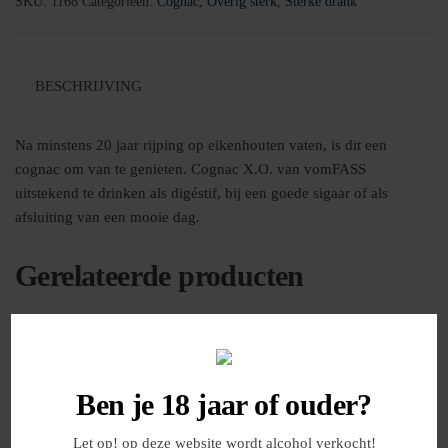
SKU:
1168
Categorieën:
Cognac
,
Overig sterk
,
Sterke drank
BESCHRIJVING
Na minstens 20 jaar rijping op eikenhouten vaten, is dit een
cognac om van te genieten. Cognac X.O. van vomFASS
uitstekend te drinken als digéstif, bij een goede sigaar of als
afsluiting van een mooie dag.
Gerelateerde producten
Ben je 18 jaar of ouder?
Let op! op deze website wordt alcohol verkocht!