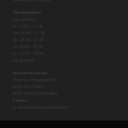
Openingstijden
ma: gesloten
di: 10.00 - 17.30
wo: 10.00 - 17.30
do: 10.00 - 17.30
vr: 10.00 - 18.00
za: 10.00 - 18.00
zo: gesloten
Bedrijfsinformatie
VomFass Wassenaar B.V.
KVK: 82127441
BTW: NL861324559B01
Contact
E:
info@vomfass-nederland.nl