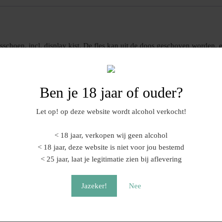
schoen, incl. display kist. De fles kan uit de doos geschoven worden, 
 Prijs incl. inhoud weten? Gebruik de chat, of mail naar info@vomfass-
inkel wordt afgehaald. Lukt dat niet? Verzenden is natuurlijk mogelijk, 
 iets hoger zijn dan de standaard verzendkosten.
Ben je 18 jaar of ouder?
Let op! op deze website wordt alcohol verkocht!
< 18 jaar, verkopen wij geen alcohol
< 18 jaar, deze website is niet voor jou bestemd
< 25 jaar, laat je legitimatie zien bij aflevering
Jazeker!
Nee
ingen in fles | 350 ml
Bowler fles | 500 ml