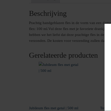
Beschrijving
Prachtig handgeblazen fles in de vorm van een dames
fles: 100 ml.Vul deze fles met je favoriete drankje!
hebben we het liefst dat deze prachtige fles in de w
verzonden. De kosten voor verzending zullen daarom
Gerelateerde producten
Jubileum fles met getal | 500 ml
Trouwr