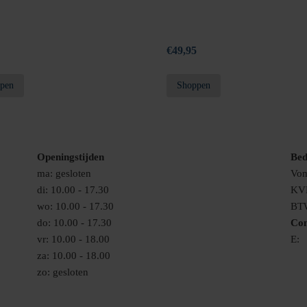
€
49,95
pen
Shoppen
Openingstijden
Bed
ma: gesloten
Vom
di: 10.00 - 17.30
KV
wo: 10.00 - 17.30
BT
do: 10.00 - 17.30
Con
vr: 10.00 - 18.00
E:
i
za: 10.00 - 18.00
zo: gesloten