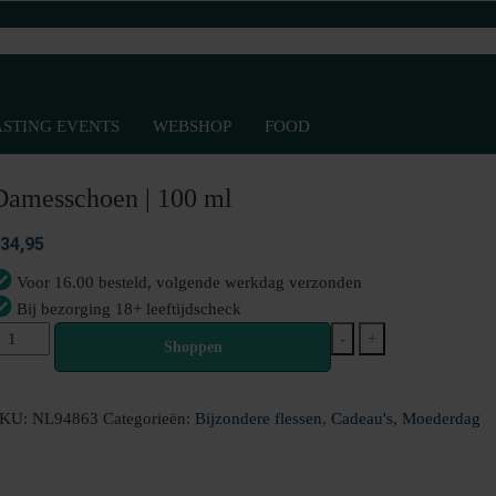
ASTING EVENTS
WEBSHOP
FOOD
Damesschoen | 100 ml
34,95
Voor 16.00 besteld, volgende werkdag verzonden
Bij bezorging 18+ leeftijdscheck
amesschoen
-
+
Shoppen
00
l
SKU:
NL94863
Categorieën:
Bijzondere flessen
,
Cadeau's
,
Moederdag
antal