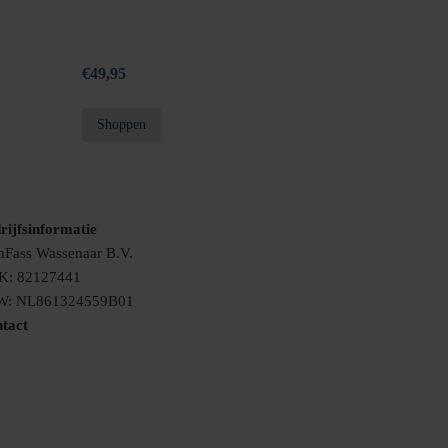
€
49,95
Shoppen
rijfsinformatie
Fass Wassenaar B.V.
K: 82127441
W: NL861324559B01
tact
nfo@vomfass-nederland.nl