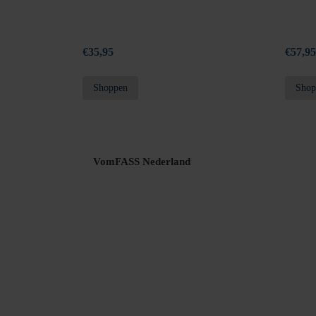
€
35,95
€
57,95
Shoppen
Shop
VomFASS Nederland
Jouw privacy
Leveringen en retouren
Geborgde werkwijze
Cookies
Over ons
Werken bij VomFASS