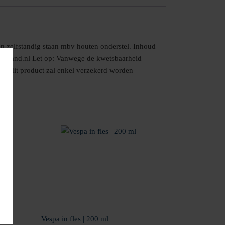
en zelfstandig staan mbv houten onderstel. Inhoud
nederland.nl Let op: Vanwege de kwetsbaarheid
maar dit product zal enkel verzekerd worden
Vespa in fles | 200 ml