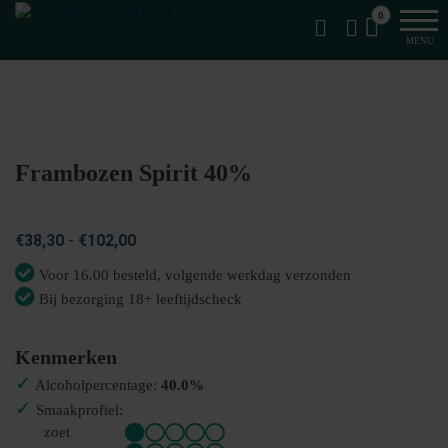
Van
Ga
VomFASS
0
het
naar
Slijterij
MENU
vat
de
getapt
inhoud
Frambozen Spirit 40%
Prijsklasse:
€
38,30
-
€
102,00
€38,30
Voor 16.00 besteld, volgende werkdag verzonden
tot
Bij bezorging 18+ leeftijdscheck
€102,00
Kenmerken
✓
Alcoholpercentage:
40.0%
✓
Smaakprofiel:
zoet