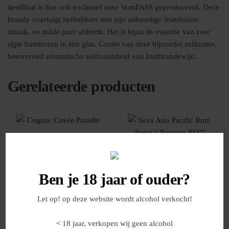
destillaat is dan ook exclusief voor VomFASS geproduceerd. Deze
brandy overtuigt liefhebbers met zijn uitbundige frambozen
smaak, en milde pure afdronk. Het is bijna de essentie van zeer
rijpe frambozen in een glas. Geniet van deze bijzonder zeldzame,
betoverend aromatische zeldzaamheid van fruitbrandewijn.
Gerelateerde producten
Ben je 18 jaar of ouder?
Let op! op deze website wordt alcohol verkocht!
Cognac Cuvée Paradis
Suva Asia Pacific Rum
Special Reserve XO””
< 18 jaar, verkopen wij geen alcohol