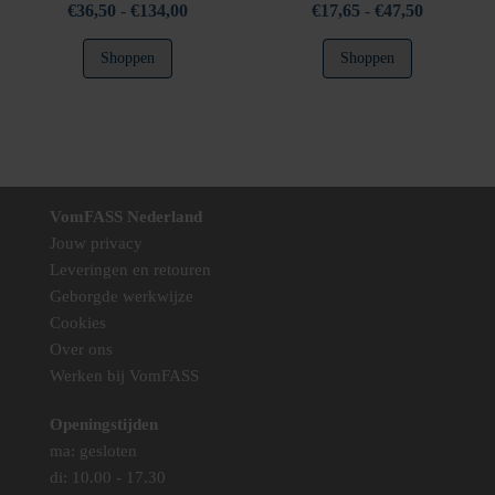
Prijsklasse:
Prijsklasse
€
36,50
-
€
134,00
€
17,65
-
€
47,50
€36,50
€17,65
Dit
Dit
Shoppen
Shoppen
tot
tot
product
product
€134,00
€47,50
heeft
heeft
meerdere
meerdere
variaties.
variaties.
Deze
Deze
optie
optie
VomFASS Nederland
kan
kan
Jouw privacy
gekozen
gekozen
Leveringen en retouren
worden
worden
Geborgde werkwijze
op
op
Cookies
de
de
Over ons
productpagina
productpag
Werken bij VomFASS
Openingstijden
ma: gesloten
di: 10.00 - 17.30