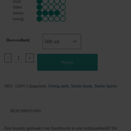
zuur
bitter
intens
romig
Hoeveelheid
Frambozen
-
+
Shoppen
Spirit
40%
aantal
SKU:
12691
Categorieën:
Overig sterk
,
Sterke drank
,
Sterke Spirits
BESCHRIJVING
Een brandy gemaakt van frambozen is een zeldzaamheid! Dit