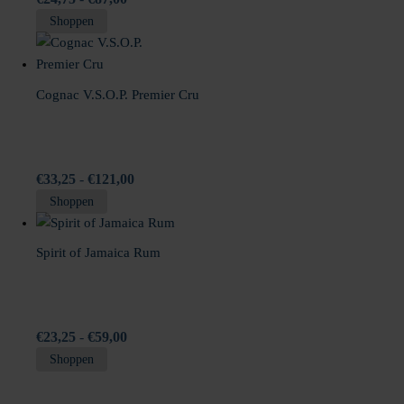
gekozen
Dit
€24,75
Shoppen
worden
product
tot
op
heeft
€87,00
de
meerdere
Cognac V.S.O.P. Premier Cru
productpagina
variaties.
Deze
optie
kan
Prijsklasse:
€
33,25
-
€
121,00
gekozen
Dit
€33,25
Shoppen
worden
product
tot
op
heeft
€121,00
Spirit of Jamaica Rum
de
meerdere
productpagina
variaties.
Deze
optie
Prijsklasse:
€
23,25
-
€
59,00
kan
Dit
€23,25
Shoppen
gekozen
product
tot
worden
heeft
€59,00