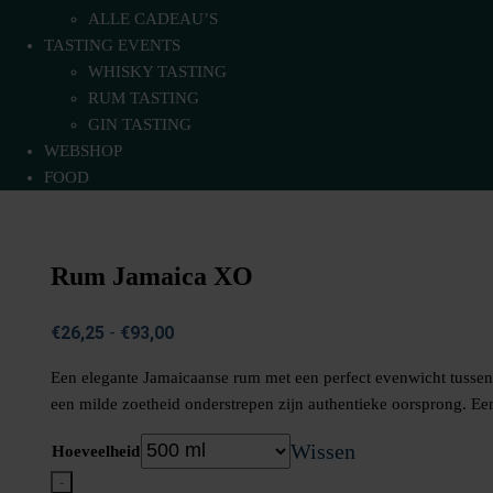
ALLE CADEAU’S
TASTING EVENTS
WHISKY TASTING
RUM TASTING
GIN TASTING
WEBSHOP
FOOD
Rum Jamaica XO
Prijsklasse:
€
26,25
-
€
93,00
€26,25
Een elegante Jamaicaanse rum met een perfect evenwicht tussen t
tot
een milde zoetheid onderstrepen zijn authentieke oorsprong. Een
€93,00
Wissen
Hoeveelheid
-