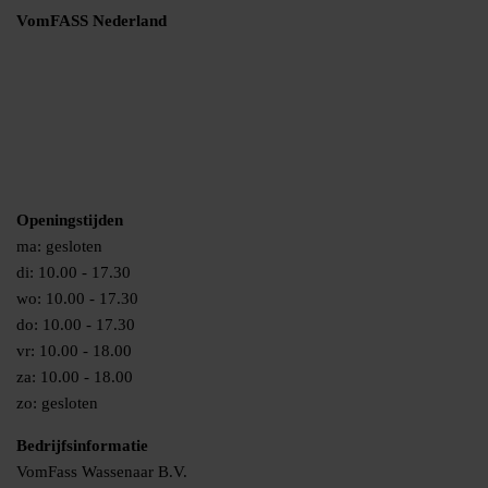
op
VomFASS Nederland
meerdere
de
Jouw privacy
variaties.
productpagina
Leveringen en retouren
Deze
Geborgde werkwijze
optie
Cookies
kan
Over ons
gekozen
Werken bij VomFASS
worden
op
Openingstijden
de
ma: gesloten
productpagina
di: 10.00 - 17.30
wo: 10.00 - 17.30
do: 10.00 - 17.30
vr: 10.00 - 18.00
za: 10.00 - 18.00
zo: gesloten
Bedrijfsinformatie
VomFass Wassenaar B.V.