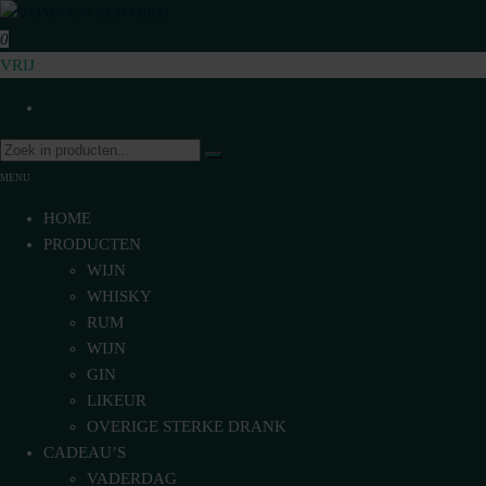
Ga
naar
0
VomFASS Slijterij
Van het vat getapt
de
VRIJ
inhoud
MENU
HOME
PRODUCTEN
WIJN
WHISKY
RUM
WIJN
GIN
LIKEUR
OVERIGE STERKE DRANK
CADEAU’S
VADERDAG