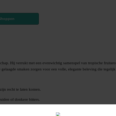
Shoppen
hap. Hij verrukt met een evenwichtig samenspel van tropische fruitaro
 gelaagde smaken zorgen voor een volle, elegante beleving die tegelijk s
zijn recht te laten komen.
uiden of donkere bitters.
van Jamaicaanse distilleerkunst. Elke druppel vertelt een verhaal van aut