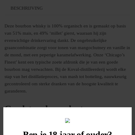
BESCHRIJVING
Deze bourbon whisky is 100% organisch en is gemaakt op basis
van 51% mais, en 49% ‘millet’ gierst, waaraan hij zijn
evenwichtige drinkervaring dankt. De ongebruikelijke
graancombinatie zorgt voor tonen van mangochutney en vanille in
de mond, met een peperige karamelafwerking. Onze ‘Chicago’s
Finest’ kent een typische zoete afdronk die je van een goede
bourbon mag verwachten. Bij de Koval-distilleerderij wordt elke
stap van het distillatieproces, van mash tot botteling, nauwkeurig
gecontroleerd om sterke dranken van de hoogste kwaliteit te
garanderen.
Gerelateerde producten
Ben je 18 jaar of ouder?