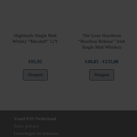
gekozen
worden
op
de
productpag
Highlands Single Malt
The Lone Hawthorn
Whisky “Macduff” 12Y
“Bourbon Release” Irish
Single Malt Whiskey
Prijsklass
€
95,95
€
49,85
-
€
135,00
€49,85
Dit
Shoppen
Shoppen
tot
product
€135,00
heeft
meerdere
variaties.
Deze
optie
VomFASS Nederland
kan
Jouw privacy
gekozen
Leveringen en retouren