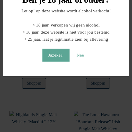
Let op! op deze website wordt alcohol verkocht!
< 18 jaar, verkopen wij geen alcohol
< 18 jaar, deze website is niet voor jou bestemd
< 25 jaar, laat je legitimatie zien bij aflevering
Speyside Single Malt
The Lone Hawthorn “Double
“Glentauchers” 24Y
Wood” Irish Single Grain
Jazeker!
Nee
Whiskey 5Y
Prijsklasse
€
162,95
€
27,80
-
€
72,00
€27,80
Dit
Shoppen
Shoppen
tot
product
€72,00
heeft
meerdere
variaties.
Deze
optie
kan