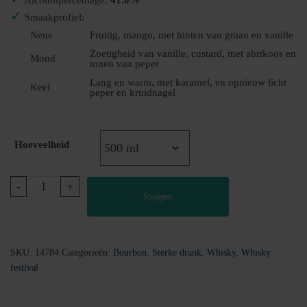
Alcoholpercentage:
41.0%
✓
Smaakprofiel:
Neus
Fruitig, mango, met hinten van graan en vanille
Zoetigheid van vanille, custard, met abrikoos en
Mond
tonen van peper
Lang en warm, met karamel, en opnieuw licht
Keel
peper en kruidnagel
Hoeveelheid
Koval
-
+
Shoppen
"Chicago's
Finest"
Bourbon
Whisky
SKU:
14784
Categorieën:
Bourbon
,
Sterke drank
,
Whisky
,
Whisky
aantal
festival