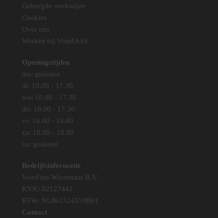
worden
Geborgde werkwijze
op
Cookies
de
Over ons
productpag
Werken bij VomFASS
Openingstijden
ma: gesloten
di: 10.00 - 17.30
wo: 10.00 - 17.30
do: 10.00 - 17.30
vr: 10.00 - 18.00
za: 10.00 - 18.00
zo: gesloten
Bedrijfsinformatie
VomFass Wassenaar B.V.
KVK: 82127441
BTW: NL861324559B01
Contact