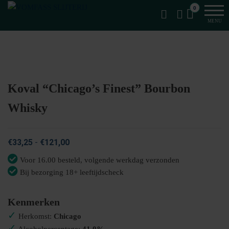
Van
Ga
VomFASS
0
het
naar
Slijterij
MENU
vat
de
getapt
inhoud
Koval “Chicago’s Finest” Bourbon
Whisky
Prijsklasse:
€
33,25
-
€
121,00
€33,25
Voor 16.00 besteld, volgende werkdag verzonden
tot
Bij bezorging 18+ leeftijdscheck
€121,00
Kenmerken
✓
Herkomst:
Chicago
✓