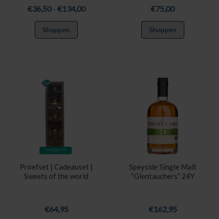
Prijsklasse:
€
36,50
-
€
134,00
€
75,00
€36,50
Dit
Shoppen
Shoppen
tot
product
€134,00
heeft
meerdere
variaties.
Deze
optie
kan
gekozen
worden
op
de
productpagina
Proefset | Cadeauset |
Speyside Single Malt
Sweets of the world
“Glentauchers” 24Y
€
64,95
€
162,95