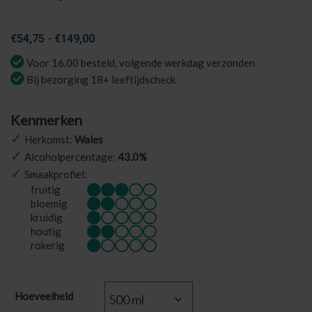
Prijsklasse:
€
54,75
-
€
149,00
€54,75
Voor 16.00 besteld, volgende werkdag verzonden
tot
Bij bezorging 18+ leeftijdscheck
€149,00
Kenmerken
✓
Herkomst:
Wales
✓
Alcoholpercentage:
43.0%
✓
Smaakprofiel:
fruitig
bloemig
kruidig
houtig
rokerig
Hoeveelheid