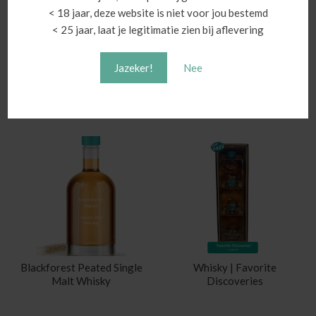
< 18 jaar, deze website is niet voor jou bestemd
En de naam? “Pen y Fan” is de Welse naam van het hoogste
< 25 jaar, laat je legitimatie zien bij aflevering
punt in Zuid-Wales en bevindt zich in hetzelfde nationale park
als de Penderyn-distilleerderij.
Jazeker!
Nee
Gerelateerde producten
Blackforest Peated Single
Whisky | Favorite
Malt Whisky
Discoveries