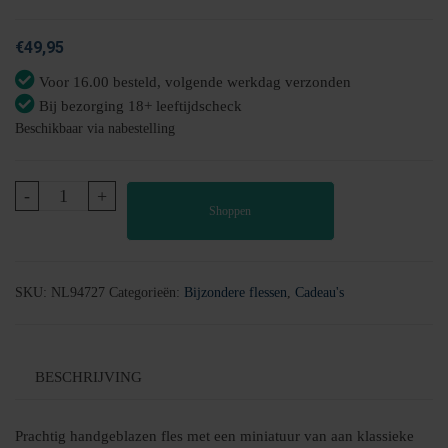
€
49,95
Voor 16.00 besteld, volgende werkdag verzonden
Bij bezorging 18+ leeftijdscheck
Beschikbaar via nabestelling
Porsche
-
+
Shoppen
oldtimer
in
fles
|
SKU:
NL94727
Categorieën:
Bijzondere flessen
,
Cadeau's
200
ml
aantal
BESCHRIJVING
Prachtig handgeblazen fles met een miniatuur van aan klassieke