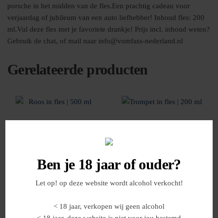
porsche in het midden van de fles.Een prachtig cadeau voor
verjaardag of jubileum van een auto liefhebber! Inhoud fles: 200
ml.Vul deze fles met je favoriete drankje! Prijs incl. inhoud weten?
Gebruik de chat, of mail naar info@vomfass-nederland.nl
Gerelateerde producten
Ben je 18 jaar of ouder?
Let op! op deze website wordt alcohol verkocht!
Roos in fles | 500 ml
Trompet in fles | 200 ml
< 18 jaar, verkopen wij geen alcohol