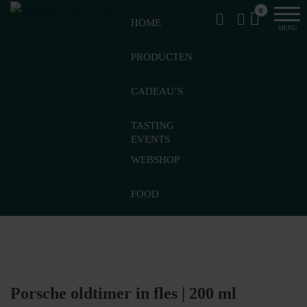
Van
Ga
VomFASS
0
het
HOME
naar
Slijterij
MENU
vat
de
getapt
PRODUCTEN
inhoud
CADEAU’S
TASTING
EVENTS
WEBSHOP
FOOD
Porsche oldtimer in fles | 200 ml