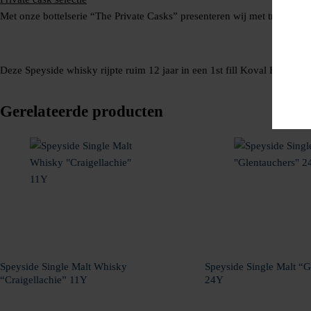
Met onze bottelserie “The Private Casks” presenteren wij met trots excl
Deze Speyside whisky rijpte ruim 12 jaar in een 1st fill Koval Bourbon-
Gerelateerde producten
Speyside Single Malt Whisky
Speyside Single Malt “G
“Craigellachie” 11Y
24Y