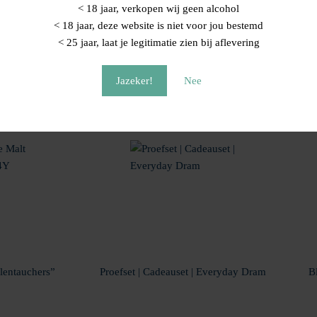
< 18 jaar, verkopen wij geen alcohol
usieve vaten uit Schotland, van gerenommeerde distilleerderijen.
< 18 jaar, deze website is niet voor jou bestemd
< 25 jaar, laat je legitimatie zien bij aflevering
vat.
Jazeker!
Nee
lentauchers”
Proefset | Cadeauset | Everyday Dram
B