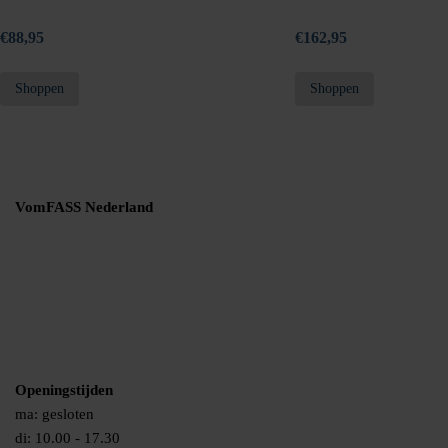
€
88,95
€
162,95
Shoppen
Shoppen
VomFASS Nederland
Jouw privacy
Leveringen en retouren
Geborgde werkwijze
Cookies
Over ons
Werken bij VomFASS
Openingstijden
ma: gesloten
di: 10.00 - 17.30