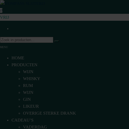
Ga
naar
0
VomFASS Slijterij
Van het vat getapt
de
VRIJ
inhoud
MENU
HOME
PRODUCTEN
WIJN
WHISKY
RUM
WIJN
GIN
LIKEUR
OVERIGE STERKE DRANK
CADEAU’S
VADERDAG