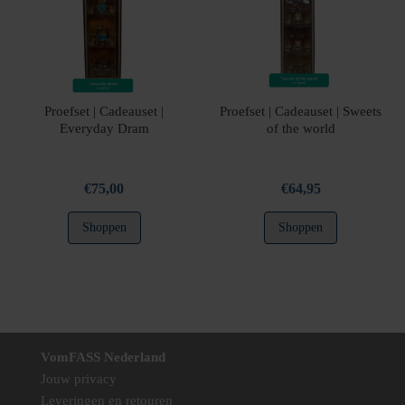
gekozen
gekozen
worden
worden
op
op
de
de
productpagina
productpag
Proefset | Cadeauset |
Proefset | Cadeauset | Sweets
Everyday Dram
of the world
€
75,00
€
64,95
Shoppen
Shoppen
VomFASS Nederland
Jouw privacy
Leveringen en retouren