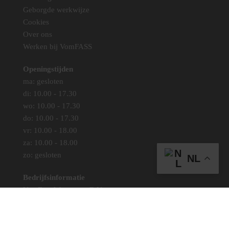
Geborgde werkwijze
Cookies
Over ons
Werken bij VomFASS
Openingstijden
ma: gesloten
di: 10.00 - 17.30
wo: 10.00 - 17.30
do: 10.00 - 17.30
vr: 10.00 - 18.00
za: 10.00 - 18.00
zo: gesloten
NL
Bedrijfsinformatie
VomFass Wassenaar B.V.
KVK: 82127441
BTW: NL861324559B01
Contact