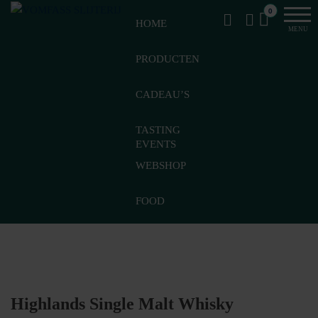
Van
Ga
VomFASS
0
het
HOME
naar
Slijterij
MENU
vat
de
getapt
PRODUCTEN
inhoud
CADEAU’S
TASTING
EVENTS
WEBSHOP
FOOD
Highlands Single Malt Whisky