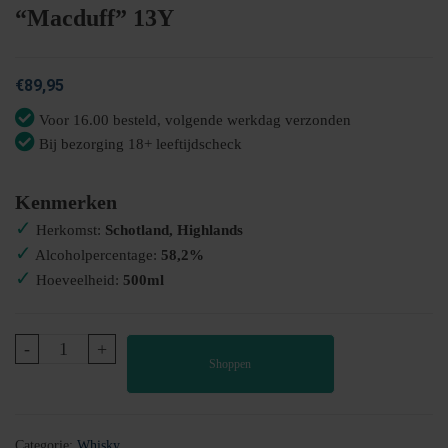
“Macduff” 13Y
€
89,95
Voor 16.00 besteld, volgende werkdag verzonden
Bij bezorging 18+ leeftijdscheck
Kenmerken
✓
Herkomst:
Schotland, Highlands
✓
Alcoholpercentage:
58,2%
✓
Hoeveelheid:
500ml
Highlands
-
+
Shoppen
Single
Malt
Whisky
"Macduff"
Categorie:
Whisky