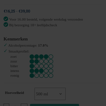
Prijsklasse:
€
16,25
-
€
39,00
€16,25
Voor 16.00 besteld, volgende werkdag verzonden
tot
Bij bezorging 18+ leeftijdscheck
€39,00
Kenmerken
✓
Alcoholpercentage:
17.0%
✓
Smaakprofiel:
zoet
zuur
bitter
intens
romig
Hoeveelheid