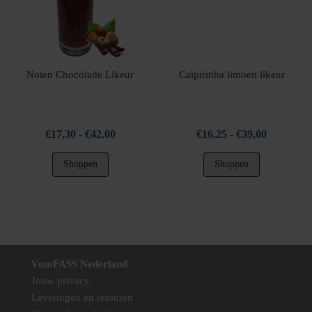
gekozen
gekozen
worden
worden
op
op
de
de
productpagina
productpag
Noten Chocolade Likeur
Caipirinha limoen likeur
Prijsklasse:
Prijsklasse
€
17,30
-
€
42,00
€
16,25
-
€
39,00
€17,30
€16,25
Dit
Dit
Shoppen
Shoppen
tot
tot
product
product
€42,00
€39,00
heeft
heeft
meerdere
meerdere
variaties.
variaties.
Deze
Deze
optie
optie
VomFASS Nederland
kan
kan
Jouw privacy
gekozen
gekozen
Leveringen en retouren
worden
worden