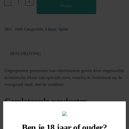
Vlierbloesem
-
+
Shoppen
Likeur
aantal
SKU:
1040
Categorieën:
Likeur
,
Spritz
BESCHRIJVING
Uitgesproken geurtonen van vlierbloesem geven deze ongelooflijk
aromatische likeur zijn speciale noot, waarbij de fruitsmaak op de
voorgrond staat, niet de zoetheid.
Gerelateerde producten
Ben je 18 jaar of ouder?