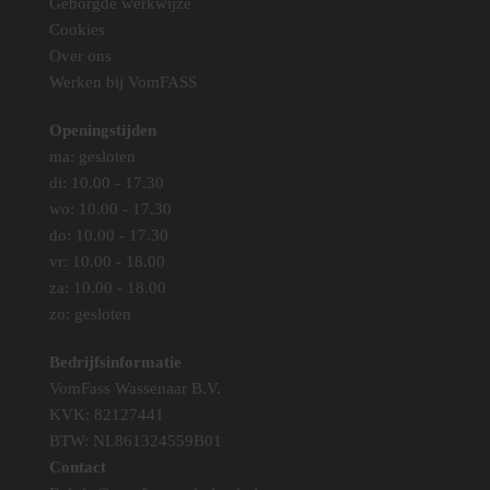
Geborgde werkwijze
op
op
Cookies
de
de
Over ons
productpagina
productpag
Werken bij VomFASS
Openingstijden
ma: gesloten
di: 10.00 - 17.30
wo: 10.00 - 17.30
do: 10.00 - 17.30
vr: 10.00 - 18.00
za: 10.00 - 18.00
zo: gesloten
Bedrijfsinformatie
VomFass Wassenaar B.V.
KVK: 82127441
BTW: NL861324559B01
Contact