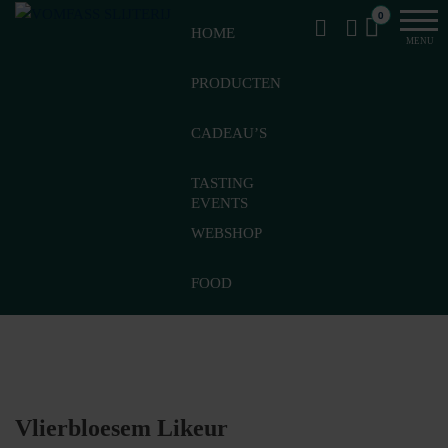
Van
Ga
VomFASS
0
het
HOME
naar
Slijterij
MENU
vat
de
getapt
PRODUCTEN
inhoud
CADEAU’S
TASTING
EVENTS
WEBSHOP
FOOD
Vlierbloesem Likeur