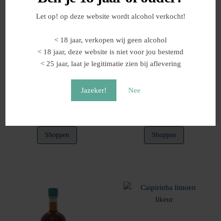
Let op! op deze website wordt alcohol verkocht!
< 18 jaar, verkopen wij geen alcohol
< 18 jaar, deze website is niet voor jou bestemd
< 25 jaar, laat je legitimatie zien bij aflevering
Yuzu Ichiban Gin Likeur
Whisky crème likeur
Jazeker!
Nee
Prijsklasse:
Prijsklasse
€
18,70
-
€
46,00
€
15,90
-
€
38,00
€18,70
€15,90
Dit
Dit
Shoppen
Shoppen
tot
tot
product
product
€46,00
€38,00
heeft
heeft
meerdere
meerdere
variaties.
variaties.
Deze
Deze
optie
optie
kan
kan