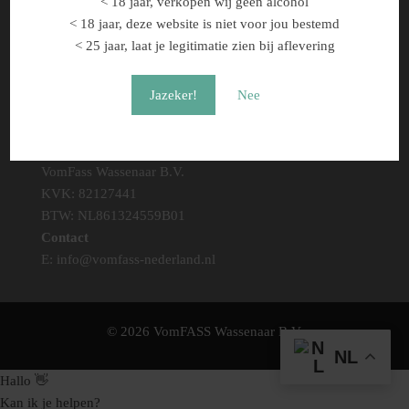
di: 10.00 - 17.30
< 18 jaar, verkopen wij geen alcohol
wo: 10.00 - 17.30
< 18 jaar, deze website is niet voor jou bestemd
do: 10.00 - 17.30
< 25 jaar, laat je legitimatie zien bij aflevering
vr: 10.00 - 18.00
za: 10.00 - 18.00
Jazeker!
Nee
zo: gesloten
Bedrijfsinformatie
VomFass Wassenaar B.V.
KVK: 82127441
BTW: NL861324559B01
Contact
E:
info@vomfass-nederland.nl
© 2026 VomFASS Wassenaar B.V.
NL
Hallo 👋
Kan ik je helpen?