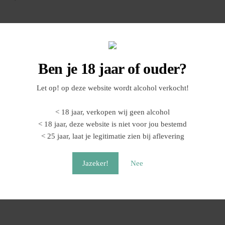
Ben je 18 jaar of ouder?
Let op! op deze website wordt alcohol verkocht!
aal, maar Maarten schenkt ook een prosecco en een crémant in, gewoon zo
nken.
< 18 jaar, verkopen wij geen alcohol
els, een paar kleine hapjes uit de winkel en genoeg ruimte om vragen t
< 18 jaar, deze website is niet voor jou bestemd
< 25 jaar, laat je legitimatie zien bij aflevering
Jazeker!
Nee
 vergelijking