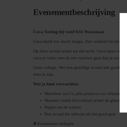
Evenementbeschrijving
Cava Tasting bij vomFASS Wassenaar
Cava heeft een slecht imago. Dat verdient hij niet.
Op deze avond zetten we dat recht. Cava staat centr
cava er vaker met de eer vandoor gaat dan je zou de
Geen college. Wel een gezellige avond met goede bubb
eens te zijn.
Wat je kunt verwachten:
Meerdere cava’s, plus prosecco en crémant ter
Maarten vertelt het verhaal achter de glazen
Hapjes uit de winkel
Een avond die uitloopt als het goed gaat
❌ Evenement verlopen