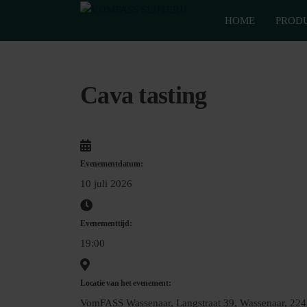
Van
Ga
VomFASS
het
HOME
PROD
naar
Slijterij
vat
de
getapt
inhoud
Cava tasting
Evenementdatum:
10 juli 2026
Evenementtijd:
19:00
Locatie van het evenement:
VomFASS Wassenaar, Langstraat 39, Wassenaar, 22