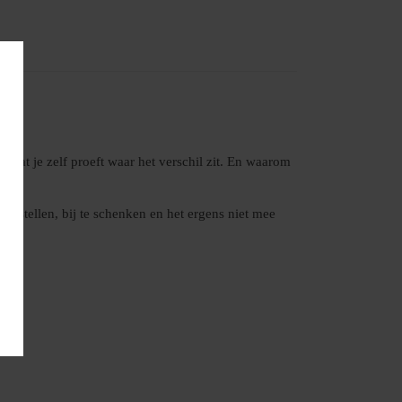
dat je zelf proeft waar het verschil zit. En waarom
e stellen, bij te schenken en het ergens niet mee