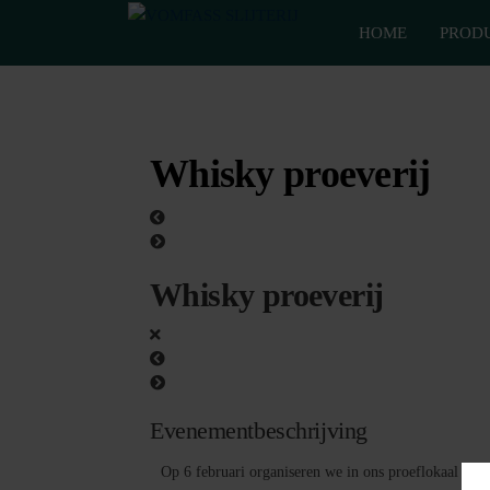
Van
Ga
VomFASS
het
HOME
PROD
naar
Slijterij
vat
de
getapt
inhoud
Whisky proeverij
Whisky proeverij
Evenementbeschrijving
Op 6 februari organiseren we in ons proeflokaal in 