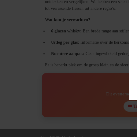
ontdekken en vergelijken. We hebben een selectie gem
tot verrassende flessen uit andere regio’s.
Wat kun je verwachten?
6 glazen whisky:
Een brede range aan stijlen, van
Uitleg per glas:
Informatie over de herkomst, de 
Nuchtere aanpak:
Geen ingewikkeld gedoe, maar
Er is beperkt plek om de groep klein en de sfeer inf
❌ E
Dit evenement i
🎟 T