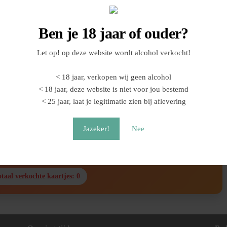
aakt van zes verschillende whisky’s: van bekende Schotse distilleerderijen
Ben je 18 jaar of ouder?
 rokerig tot floraal.
Let op! op deze website wordt alcohol verkocht!
rijping en het smaakprofiel.
< 18 jaar, verkopen wij geen alcohol
 een gezellige avond voor iedereen die van whisky houdt.
< 18 jaar, deze website is niet voor jou bestemd
< 25 jaar, laat je legitimatie zien bij aflevering
ormeel te houden. Meld je aan om je plek te reserveren.
Jazeker!
Nee
venement verlopen
s verlopen op
6 februari 2026 19:00
otaal verkochte kaartjes: 0