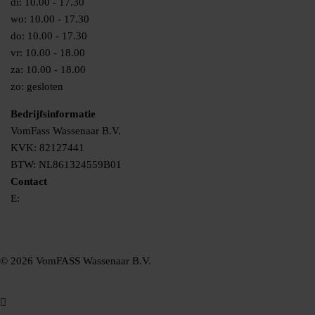
di: 10.00 - 17.30
wo: 10.00 - 17.30
do: 10.00 - 17.30
vr: 10.00 - 18.00
za: 10.00 - 18.00
zo: gesloten
Bedrijfsinformatie
VomFass Wassenaar B.V.
KVK: 82127441
BTW: NL861324559B01
Contact
E:
info@vomfass-nederland.nl
© 2026 VomFASS Wassenaar B.V.