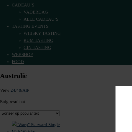
CADEAU’S
VADERDAG
ALLE CADEAU’S
TASTING EVENTS
WHISKY TASTING
RUM TASTING
GIN TASTING
WEBSHOP
FOOD
Australië
View:
24
/
48
/
All
/
Enig resultaat