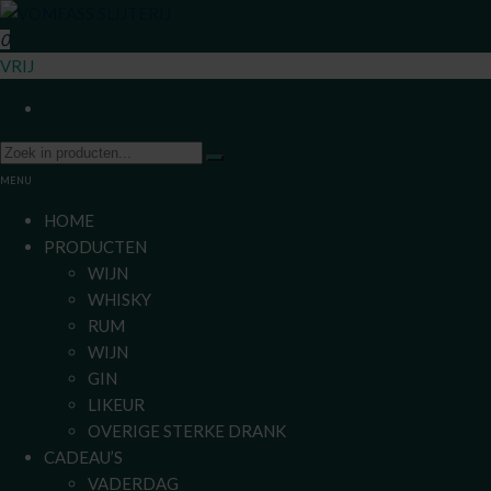
Ga
naar
0
VomFASS Slijterij
Van het vat getapt
de
VRIJ
inhoud
MENU
HOME
PRODUCTEN
WIJN
WHISKY
RUM
WIJN
GIN
LIKEUR
OVERIGE STERKE DRANK
CADEAU’S
VADERDAG