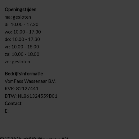
Openingstijden
ma: gesloten
di: 10.00 - 17.30
wo: 10.00 - 17.30
do: 10.00 - 17.30
vr: 10.00 - 18.00
za: 10.00 - 18.00
zo: gesloten
Bedrijfsinformatie
VomFass Wassenaar B.V.
KVK: 82127441
BTW: NL861324559B01
Contact
E:
info@vomfass-nederland.nl
© 2026 VomFASS Wassenaar B.V.