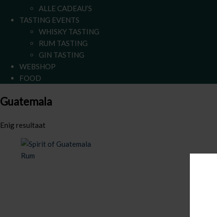
ALLE CADEAU’S
TASTING EVENTS
WHISKY TASTING
RUM TASTING
GIN TASTING
WEBSHOP
FOOD
Guatemala
Enig resultaat