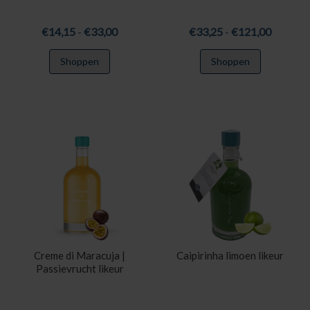
Prijsklasse:
Prijskla
€
14,15
-
€
33,00
€
33,25
-
€
121,00
€14,15
€33,25
Dit
Dit
Shoppen
Shoppen
tot
tot
product
product
€33,00
€121,0
heeft
heeft
meerdere
meerdere
variaties.
variaties.
Deze
Deze
optie
optie
kan
kan
gekozen
gekozen
worden
worden
op
op
de
de
productpagina
productpa
Creme di Maracuja |
Caipirinha limoen likeur
Passievrucht likeur