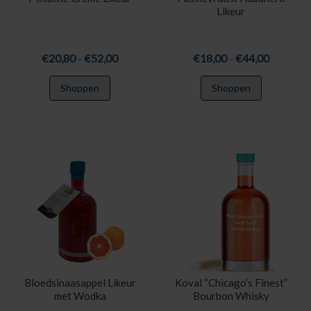
Likeur
Prijsklasse:
Prijsklas
€
20,80
-
€
52,00
€
18,00
-
€
44,00
€20,80
€18,00
Dit
Dit
Shoppen
Shoppen
tot
tot
product
product
€52,00
€44,00
heeft
heeft
meerdere
meerdere
variaties.
variaties.
Deze
Deze
optie
optie
kan
kan
gekozen
gekozen
worden
worden
op
op
de
de
productpagina
productpa
Bloedsinaasappel Likeur
Koval “Chicago’s Finest”
met Wodka
Bourbon Whisky