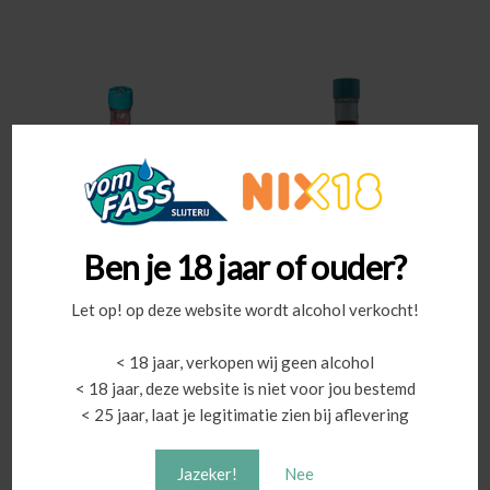
€44,00
€41,00
heeft
heeft
meerdere
meerdere
variaties.
variaties.
Deze
Deze
optie
optie
kan
kan
gekozen
gekozen
worden
worden
op
op
de
de
Ben je 18 jaar of ouder?
productpagina
productpa
Crema di Amarena – Kersen
Zure Kers Wodka Likeur
crème
Let op! op deze website wordt alcohol verkocht!
< 18 jaar, verkopen wij geen alcohol
Prijsklasse:
Prijsklas
€
19,75
-
€
49,00
€
15,55
-
€
37,00
< 18 jaar, deze website is niet voor jou bestemd
€19,75
€15,55
Dit
Dit
< 25 jaar, laat je legitimatie zien bij aflevering
Shoppen
Shoppen
tot
tot
product
product
€49,00
€37,00
heeft
heeft
Jazeker!
Nee
meerdere
meerdere