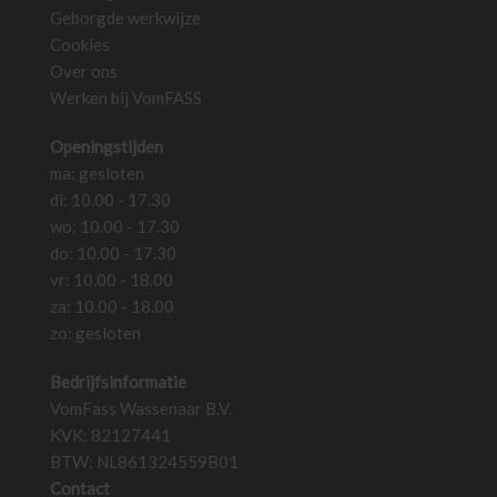
Geborgde werkwijze
productpagina
productpa
Cookies
Over ons
Werken bij VomFASS
Openingstijden
ma: gesloten
di: 10.00 - 17.30
wo: 10.00 - 17.30
do: 10.00 - 17.30
vr: 10.00 - 18.00
za: 10.00 - 18.00
zo: gesloten
Bedrijfsinformatie
VomFass Wassenaar B.V.
KVK: 82127441
BTW: NL861324559B01
Contact