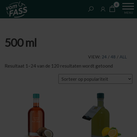
Van
Ga
VomFASS
0
het
naar
Slijterij
MENU
vat
de
getapt
inhoud
500 ml
VIEW:
24
/
48
/
ALL
Gesorteerd
Resultaat 1–24 van de 120 resultaten wordt getoond
op
populariteit