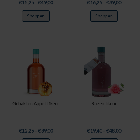
Prijsklasse:
Prijsklas
€
15,25
-
€
49,00
€
16,25
-
€
39,00
€15,25
€16,25
Dit
Dit
Shoppen
Shoppen
tot
tot
product
product
€49,00
€39,00
heeft
heeft
meerdere
meerdere
variaties.
variaties.
Deze
Deze
optie
optie
kan
kan
gekozen
gekozen
worden
worden
op
op
de
de
productpagina
productpa
Gebakken Appel Likeur
Rozen likeur
Prijsklasse:
Prijsklas
€
12,25
-
€
39,00
€
19,40
-
€
48,00
€12,25
€19,40