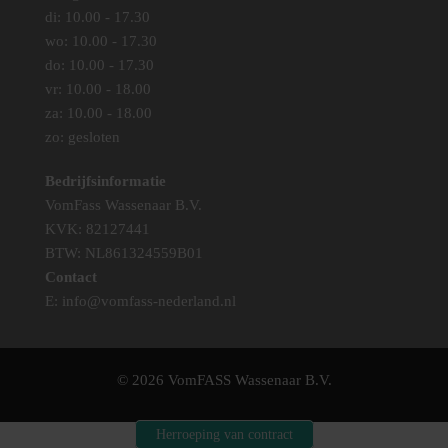
di: 10.00 - 17.30
wo: 10.00 - 17.30
do: 10.00 - 17.30
vr: 10.00 - 18.00
za: 10.00 - 18.00
zo: gesloten
Bedrijfsinformatie
VomFass Wassenaar B.V.
KVK: 82127441
BTW: NL861324559B01
Contact
E:
info@vomfass-nederland.nl
© 2026 VomFASS Wassenaar B.V.
Herroeping van contract