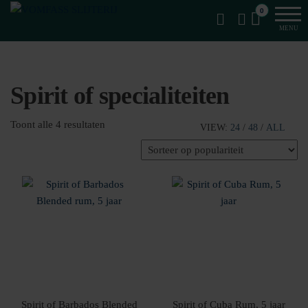
Van
Ga
VomFASS
0
het
naar
Slijterij
MENU
vat
de
getapt
inhoud
Spirit of specialiteiten
Gesorteerd
Toont alle 4 resultaten
VIEW:
24
/
48
/
ALL
op
populariteit
Spirit of Barbados Blended
Spirit of Cuba Rum, 5 jaar