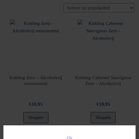
op
populariteit
Kuhling Zero – Alcoholvrij
Kuhling Cabernet Sauvignon
mousserend
Zero – Alcoholvrij
€
10,95
€
10,95
Shoppen
Shoppen