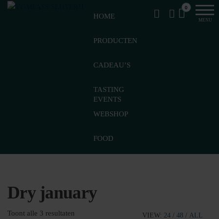
Van
Ga
VomFASS
0
het
HOME
naar
Slijterij
MENU
vat
de
getapt
PRODUCTEN
inhoud
CADEAU’S
TASTING
EVENTS
WEBSHOP
FOOD
Dry january
Gesorteerd
Toont alle 3 resultaten
VIEW:
24
/
48
/
ALL