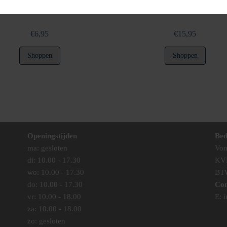
€
6,95
€
15,95
Shoppen
Shoppen
Openingstijden
Bed
ma: gesloten
Vom
di: 10.00 - 17.30
KV
wo: 10.00 - 17.30
BT
do: 10.00 - 17.30
Con
vr: 10.00 - 18.00
E:
i
za: 10.00 - 18.00
zo: gesloten