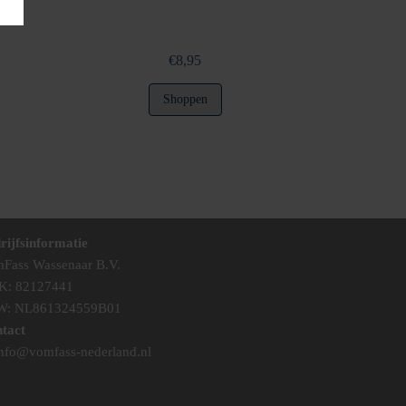
€
8,95
Shoppen
rijfsinformatie
Fass Wassenaar B.V.
K: 82127441
W: NL861324559B01
tact
nfo@vomfass-nederland.nl