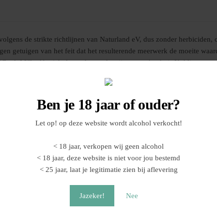
lgens de strikte richtlijnen van Naturland eV, dus zonder herbiciden, 
gen getuigen van het feit dat het resulterende meerwerk de moeite waard
‘Gault Millau’ bericht lovend over de wijnen van het huis Kuhling.
Ben je 18 jaar of ouder?
Let op! op deze website wordt alcohol verkocht!
< 18 jaar, verkopen wij geen alcohol
< 18 jaar, deze website is niet voor jou bestemd
< 25 jaar, laat je legitimatie zien bij aflevering
Jazeker!
Nee
‘Streuner’ Appel cider
Valpolicella Ripasso