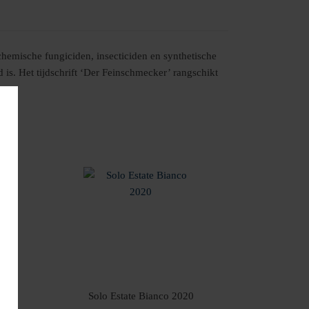
chemische fungiciden, insecticiden en synthetische
 is. Het tijdschrift ‘Der Feinschmecker’ rangschikt
Solo Estate Bianco 2020