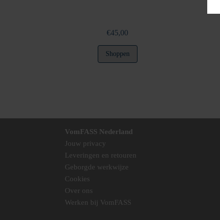
€
45,00
Shoppen
VomFASS Nederland
Jouw privacy
Leveringen en retouren
Geborgde werkwijze
Cookies
Over ons
Werken bij VomFASS