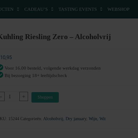
UCTEN
CADEAU’S
TASTING EVENTS
WEBSHOP
Kuhling Riesling Zero – Alcoholvrij
10,95
Voor 16.00 besteld, volgende werkdag verzonden
Bij bezorging 18+ leeftijdscheck
Kuhling
-
+
Shoppen
Riesling
Zero
-
KU:
15244
Categorieën:
Alcoholvrij
,
Dry january
,
Wijn
,
Wit
Alcoholvrij
aantal