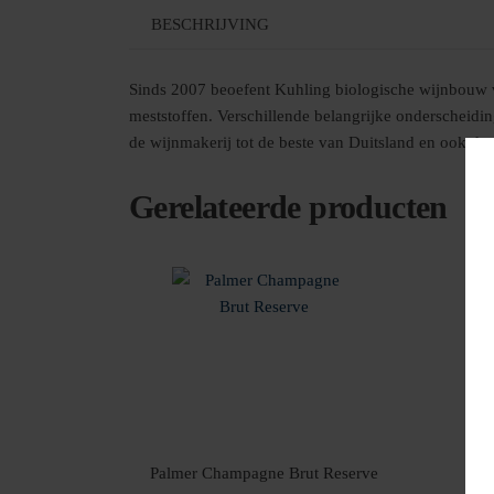
BESCHRIJVING
Sinds 2007 beoefent Kuhling biologische wijnbouw vo
meststoffen. Verschillende belangrijke onderscheidin
de wijnmakerij tot de beste van Duitsland en ook de 
Gerelateerde producten
Palmer Champagne Brut Reserve