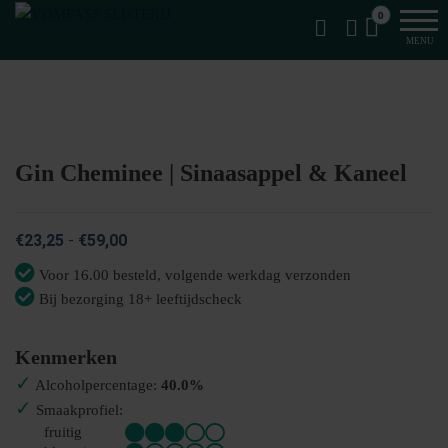
Van
Ga
VomFASS
0
het
naar
Slijterij
MENU
vat
de
getapt
inhoud
Gin Cheminee | Sinaasappel & Kaneel
Prijsklasse:
€
23,25
-
€
59,00
€23,25
Voor 16.00 besteld, volgende werkdag verzonden
tot
Bij bezorging 18+ leeftijdscheck
€59,00
Kenmerken
✓
Alcoholpercentage:
40.0%
✓
Smaakprofiel:
fruitig