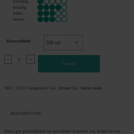
bloemig
kruidig
bitter
intens
Hoeveelheid
Gin
-
+
Shoppen
Cheminee
|
Sinaasappel
&
SKU:
13159
Categorieën:
Gin
,
Infused Gin
,
Sterke drank
Kaneel
aantal
BESCHRIJVING
Deze gin gedistilleerd op een kleine koperen vat, komt uit een