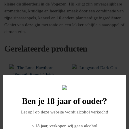
kleine distilleerderij in de Vogezen. Hij krijgt zijn onvergelijkbare
aromatische, kruidige en heerlijke smaak door een combinatie van
rijpe sinaasappels, kaneel en 10 andere plantaardige ingrediënten.
Geniet van deze gin met tonic en een lekker schijfje sinaasappel of
citroen erin.
Gerelateerde producten
Ben je 18 jaar of ouder?
Let op! op deze website wordt alcohol verkocht!
The Lone Hawthorn
Longwood Dark Gin
“Smooth Branch” Irish
< 18 jaar, verkopen wij geen alcohol
Whiskey