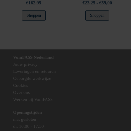
Prijsklasse
€
162,95
€
23,25
-
€
59,00
€23,25
Dit
Shoppen
Shoppen
tot
product
€59,00
heeft
meerdere
variaties.
Deze
optie
VomFASS Nederland
kan
Jouw privacy
gekozen
Leveringen en retouren
worden
Geborgde werkwijze
op
Cookies
de
Over ons
productpag
Werken bij VomFASS
Openingstijden
ma: gesloten
di: 10.00 - 17.30