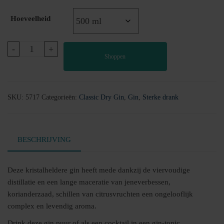
Hoeveelheid
Harry's
-
+
Shoppen
Finest
London
Dry
Gin
SKU:
5717
Categorieën:
Classic Dry Gin
,
Gin
,
Sterke drank
aantal
BESCHRIJVING
Deze kristalheldere gin heeft mede dankzij de viervoudige
distillatie en een lange maceratie van jeneverbessen,
korianderzaad, schillen van citrusvruchten een ongelooflijk
complex en levendig aroma.
Drink deze gin puur of als een cocktail in een gin-tonic.