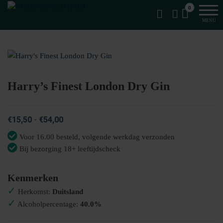
Van
Ga
VomFASS
0
het
naar
Slijterij
MENU
vat
de
getapt
inhoud
Harry’s Finest London Dry Gin
Prijsklasse:
€
15,50
-
€
54,00
€15,50
Voor 16.00 besteld, volgende werkdag verzonden
tot
Bij bezorging 18+ leeftijdscheck
€54,00
Kenmerken
✓
Herkomst:
Duitsland
✓
Alcoholpercentage:
40.0%