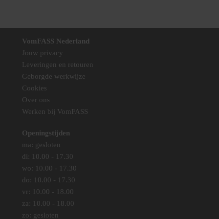
meerdere
meerdere
variaties.
variaties.
Deze
Deze
optie
optie
VomFASS Nederland
kan
kan
Jouw privacy
gekozen
gekozen
Leveringen en retouren
worden
worden
Geborgde werkwijze
op
op
Cookies
de
de
Over ons
productpagina
productpag
Werken bij VomFASS
Openingstijden
ma: gesloten
di: 10.00 - 17.30
wo: 10.00 - 17.30
do: 10.00 - 17.30
vr: 10.00 - 18.00
za: 10.00 - 18.00
zo: gesloten