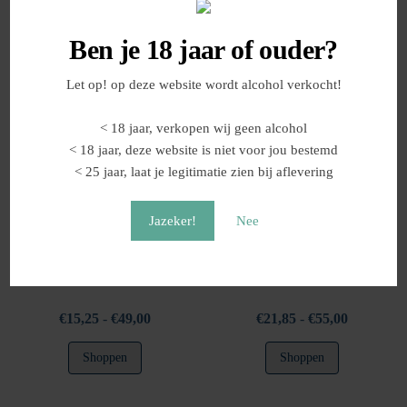
Gerelateerde producten
Ben je 18 jaar of ouder?
Let op! op deze website wordt alcohol verkocht!
< 18 jaar, verkopen wij geen alcohol
< 18 jaar, deze website is niet voor jou bestemd
< 25 jaar, laat je legitimatie zien bij aflevering
Jazeker!
Nee
Crema Dolce di Banana
“Niban” Yuzu Spiced Rum
Likeur
Prijsklasse:
Prijsklasse
€
15,25
-
€
49,00
€
21,85
-
€
55,00
€15,25
€21,85
Dit
Dit
Shoppen
Shoppen
tot
tot
product
product
€49,00
€55,00
heeft
heeft