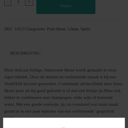
Roze
-
+
Shoppen
grapefuit
likeur
aantal
SKU:
14223
Categorieën:
Fruit likeur
,
Likeur
,
Spritz
BESCHRIJVING
Deze delicaat fruitige, bitterzoete likeur wordt gemaakt in onze
eigen fabriek. Door de intenss en verfrissende smaak is hij een
VomFASS favoriet geworden. Combinatie advies:Drink deze frisse
likeur puur als hij goed gekoeld is of met een blokje ijs.Maar ook
lekker te combineren met champagne, witte wijn of bruisend
water. Met een goede roséwijn, ijs, en eventueel wat munt maak
geniet je in een paar minuten van een verfrissende ‘grapefruit
rosé’.