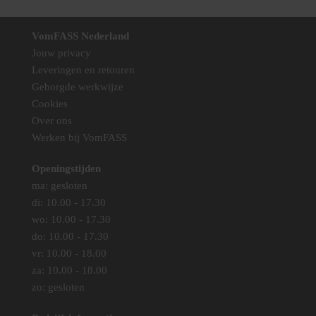
Deze
Deze
optie
optie
VomFASS Nederland
kan
kan
Jouw privacy
gekozen
gekozen
Leveringen en retouren
worden
worden
Geborgde werkwijze
op
op
Cookies
de
de
Over ons
productpagina
productpag
Werken bij VomFASS
Openingstijden
ma: gesloten
di: 10.00 - 17.30
wo: 10.00 - 17.30
do: 10.00 - 17.30
vr: 10.00 - 18.00
za: 10.00 - 18.00
zo: gesloten