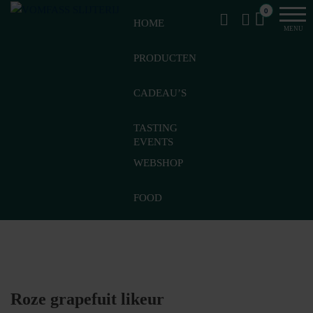
Van
Ga
VomFASS
0
het
HOME
naar
Slijterij
MENU
vat
de
getapt
PRODUCTEN
inhoud
CADEAU’S
TASTING
EVENTS
WEBSHOP
FOOD
Roze grapefuit likeur