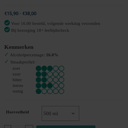
Prijsklasse:
€
15,90
-
€
38,00
€15,90
Voor 16.00 besteld, volgende werkdag verzonden
tot
Bij bezorging 18+ leeftijdscheck
€38,00
Kenmerken
✓
Alcoholpercentage:
16.0%
✓
Smaakprofiel:
zoet
zuur
bitter
intens
romig
Hoeveelheid