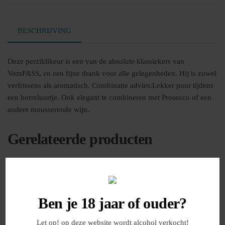
BESCHRIJVING
Deze perziklikeur is een van de absolute klassiekers van
VomFASS, en een fijne drank voor alle gelegenheden. Hij is zowel
verfrissens als aromatisch. Combinatie advies:Lekker puur tijdens
een borreluurtje. Ook elegant te combineren met Prosecco of een
andere mousserende wijn.
Gerelateerde producten
Ben je 18 jaar of ouder?
Let op! op deze website wordt alcohol verkocht!