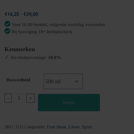
Prijsklasse:
€
16,25
-
€
39,00
€16,25
Voor 16.00 besteld, volgende werkdag verzonden
tot
Bij bezorging 18+ leeftijdscheck
€39,00
Kenmerken
✓
Alcoholpercentage:
18.0%
Hoeveelheid
Vineyard
-
+
Shoppen
Perzik
likeur
aantal
SKU:
1133
Categorieën:
Fruit likeur
,
Likeur
,
Spritz