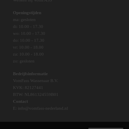
Werken bij VomFASS
Openingstijden
ma: gesloten
di: 10.00 - 17.30
wo: 10.00 - 17.30
do: 10.00 - 17.30
vr: 10.00 - 18.00
za: 10.00 - 18.00
zo: gesloten
Bedrijfsinformatie
VomFass Wassenaar B.V.
KVK: 82127441
BTW: NL861324559B01
Contact
E:
info@vomfass-nederland.nl