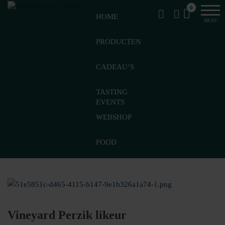
Van
Ga
VomFASS
0
het
HOME
naar
Slijterij
MENU
vat
de
getapt
PRODUCTEN
inhoud
CADEAU’S
TASTING
EVENTS
WEBSHOP
FOOD
Vineyard Perzik likeur