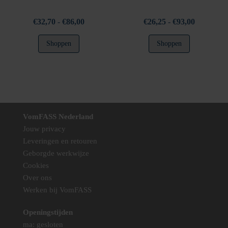
Prijsklasse:
Prijsklasse
€
32,70
-
€
86,00
€
26,25
-
€
93,00
€32,70
€26,25
Dit
Dit
Shoppen
Shoppen
tot
tot
product
product
€86,00
€93,00
heeft
heeft
meerdere
meerdere
variaties.
variaties.
Deze
Deze
optie
optie
VomFASS Nederland
kan
kan
Jouw privacy
gekozen
gekozen
Leveringen en retouren
worden
worden
Geborgde werkwijze
op
op
Cookies
de
de
Over ons
productpagina
productpag
Werken bij VomFASS
Openingstijden
ma: gesloten