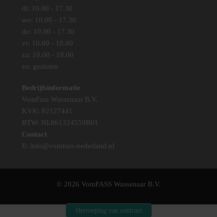
di: 10.00 - 17.30
wo: 10.00 - 17.30
do: 10.00 - 17.30
vr: 10.00 - 18.00
za: 10.00 - 18.00
zo: gesloten
Bedrijfsinformatie
VomFass Wassenaar B.V.
KVK: 82127441
BTW: NL861324559B01
Contact
E:
info@vomfass-nederland.nl
© 2026 VomFASS Wassenaar B.V.
Herroeping van contract