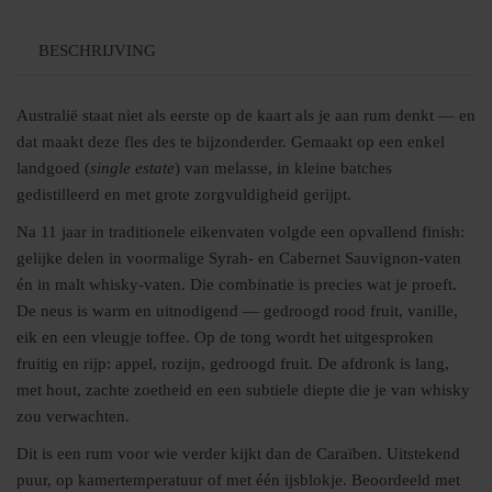
BESCHRIJVING
Australië staat niet als eerste op de kaart als je aan rum denkt — en
dat maakt deze fles des te bijzonderder. Gemaakt op een enkel
landgoed (
single estate
) van melasse, in kleine batches
gedistilleerd en met grote zorgvuldigheid gerijpt.
Na 11 jaar in traditionele eikenvaten volgde een opvallend finish:
gelijke delen in voormalige Syrah- en Cabernet Sauvignon-vaten
én in malt whisky-vaten. Die combinatie is precies wat je proeft.
De neus is warm en uitnodigend — gedroogd rood fruit, vanille,
eik en een vleugje toffee. Op de tong wordt het uitgesproken
fruitig en rijp: appel, rozijn, gedroogd fruit. De afdronk is lang,
met hout, zachte zoetheid en een subtiele diepte die je van whisky
zou verwachten.
Dit is een rum voor wie verder kijkt dan de Caraïben. Uitstekend
puur, op kamertemperatuur of met één ijsblokje. Beoordeeld met