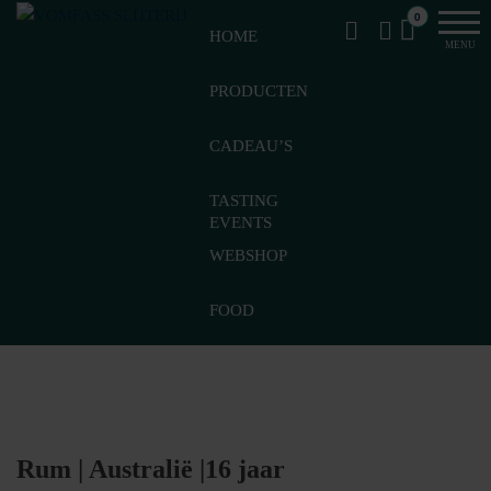
Van
Ga
VomFASS
0
het
HOME
naar
Slijterij
MENU
vat
de
getapt
PRODUCTEN
inhoud
CADEAU’S
TASTING
EVENTS
WEBSHOP
FOOD
Rum | Australië |16 jaar