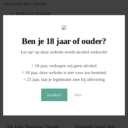
94 punten door Falstaff.
Herkomst: Australië
Productiewijze: Small Batch, Single Estate, melasse
Rijping: 11 jaar eikenhout + finish Syrah, Cabernet
Sauvignon & malt whisky vaten
Ben je 18 jaar of ouder?
Alcoholpercentage: 42% vol.
Let op! op deze website wordt alcohol verkocht!
Gerelateerde producten
< 18 jaar, verkopen wij geen alcohol
< 18 jaar, deze website is niet voor jou bestemd
< 25 jaar, laat je legitimatie zien bij aflevering
Jazeker!
Nee
The Lone Hawthorn “Double
Highlands Single Malt