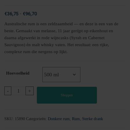
Prijsklasse:
€
36,75
-
€
96,70
€36,75
Australische rum is een zeldzaamheid — en deze is een van de
tot
beste. Gemaakt van melasse, 11 jaar gerijpt op eikenhout en
€96,70
daarna afgewerkt in rode wijncasks (Syrah en Cabernet
Sauvignon) én malt whisky vaten. Het resultaat: een rijke,
complexe rum die nergens op lijkt.
Hoeveelheid
Rum
-
+
Shoppen
|
Australië
|16
jaar
SKU:
15890
Categorieën:
Donkere rum
,
Rum
,
Sterke drank
aantal