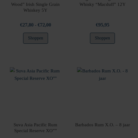
Wood” Irish Single Grain
Whisky “Macduff” 12Y
Whiskey 5Y
Prijsklasse:
€
27,80
-
€
72,00
€
95,95
€27,80
Dit
Shoppen
Shoppen
tot
product
€72,00
heeft
meerdere
variaties.
Deze
optie
kan
gekozen
worden
op
de
productpagina
Suva Asia Pacific Rum
Barbados Rum X.O. – 8 jaar
Special Reserve XO””