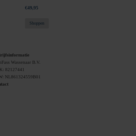
€
49,95
Shoppen
rijfsinformatie
Fass Wassenaar B.V.
K: 82127441
W: NL861324559B01
tact
nfo@vomfass-nederland.nl