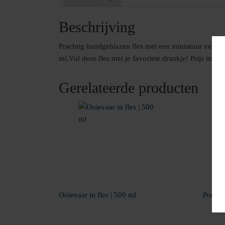
Beschrijving
Prachtig handgeblazen fles met een miniatuur vespa 
ml.Vul deze fles met je favoriete drankje! Prijs inc
Gerelateerde producten
Ooievaar in fles | 500 ml
Porsche