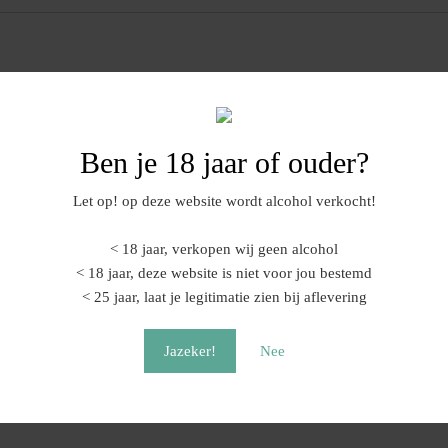
in het midden van de fles.Een prachtig cadeau voor verjaardag of jubil
l. inhoud weten? Gebruik de chat, of mail naar info@vomfass-nederland.n
Ben je 18 jaar of ouder?
Let op! op deze website wordt alcohol verkocht!
< 18 jaar, verkopen wij geen alcohol
< 18 jaar, deze website is niet voor jou bestemd
< 25 jaar, laat je legitimatie zien bij aflevering
Jazeker!
Nee
 oldtimer in fles | 200 ml
Bowler fles | 500 ml