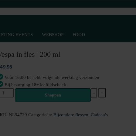
ASTING EVENTS
WEBSHOP
FOOD
Vespa in fles | 200 ml
49,95
Voor 16.00 besteld, volgende werkdag verzonden
Bij bezorging 18+ leeftijdscheck
espa
-
+
Shoppen
n
les
SKU:
NL94729
Categorieën:
Bijzondere flessen
,
Cadeau's
00
l
antal