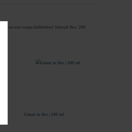
eum van een vespa liefhebber! Inhoud fles: 200
l
Gitaar in fles | 200 ml