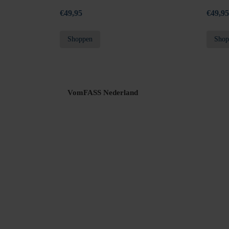
€
49,95
€
49,95
Shoppen
Shop
VomFASS Nederland
Jouw privacy
Leveringen en retouren
Geborgde werkwijze
Cookies
Over ons
Werken bij VomFASS