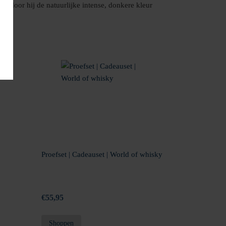
ardoor hij de natuurlijke intense, donkere kleur
Proefset | Cadeauset | World of whisky
€
55,95
Shoppen