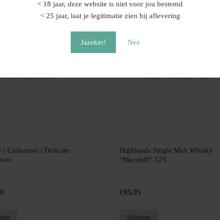
< 18 jaar, deze website is niet voor jou bestemd
ar gerijpt bij een gemiddelde temperatuur van 36°C in houten vaten, wa
< 25 jaar, laat je legitimatie zien bij aflevering
kelijk prachtige blend compleet.
Jazeker!
Nee
 | Cadeauset | Delicate
Highlands Single Malt Whisky
ives
“Macduff” 12Y
00
€
95,95
pen
Shoppen