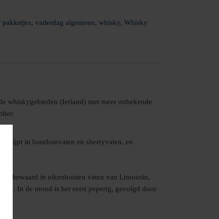
 pakketjes
,
vaderdag algemeen
,
whisky
,
Whisky
rde whiskygebieden (Ierland) met meer onbekende
bber.
 Gerijpt in bourbonvaten en sherryvaten, en
te zijn bewaard in eikenhouten vaten van Limousin,
onen. In de mond is het eerst peperig, gevolgd door