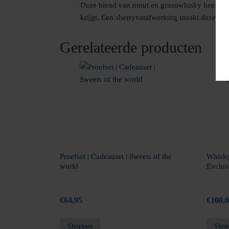
Deze blend van mout en graanwhisky heeft 6 ja
krijgt. Een sherryvatafwerking maakt deze wer
Gerelateerde producten
Proefset | Cadeauset | Sweets of the
Whisky
world
Exclus
€
64,95
€
100,
Shoppen
Shop