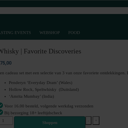
ASTING EVENTS
WEBSHOP
FOOD
Whisky | Favorite Discoveries
75,00
en cadeau set met een selectie van 3 van onze favoriete ontdekkingen. D
Penderyn ‘Everyday Dram’ (Wales)
Hollow Rock, Speltwhisky (Duitsland)
‘Amrita Mumbay’ (India)
Voor 16.00 besteld, volgende werkdag verzonden
Bij bezorging 18+ leeftijdscheck
hisky
-
+
Shoppen