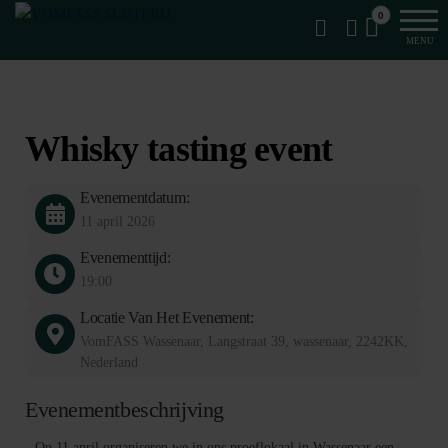
Van
Ga
VomFASS
0
het
naar
Slijterij
MENU
vat
de
getapt
inhoud
Whisky tasting event
1
Evenementdatum:
11 april 2026
Evenementtijd:
19:00
Locatie Van Het Evenement:
VomFASS Wassenaar, Langstraat 39, wassenaar, 2242KK,
Nederland
Evenementbeschrijving
Op 11 april organiseren we in ons proeflokaal in Wassenaar een