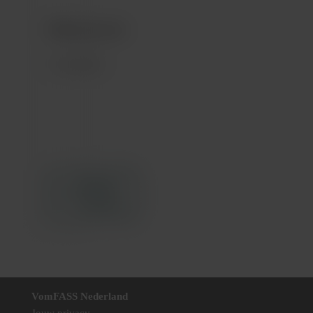
Whisky proeverij
VomFASS
Beperkte
voorraad
VomFASS Nederland