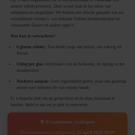
nieuwe whiskyproeverij. Deze avond staat in het teken van
ontdekken en vergelijken. We hebben een selectie gemaakt van zes
verschillende whisky’s: van bekende Schotse distilleerderijen tot
verrassende flessen uit andere regio’s.
Wat kun je verwachten?
6 glazen whisky:
Een brede range aan stijlen, van rokerig tot
floraal.
Uitleg per glas:
Informatie over de herkomst, de rijping en het
smaakprofiel.
Nuchtere aanpak:
Geen ingewikkeld gedoe, maar een gezellige
avond voor iedereen die van whisky houdt.
Er is beperkt plek om de groep klein en de sfeer informeel te
houden. Meld je aan om je plek te reserveren.
❌ Evenement verlopen
Dit evenement is verlopen op
11 april 2026 19:00