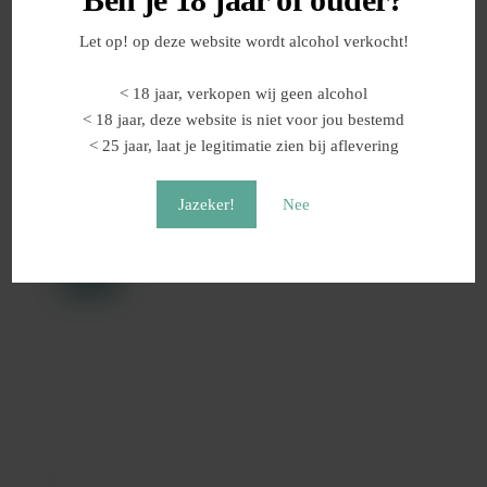
Locatie Van Het Evenement
VomFASS Wassenaar, Langstraat 39, wassenaar, 2242KK,
Let op! op deze website wordt alcohol verkocht!
Nederland
Vind Op Kaart
< 18 jaar, verkopen wij geen alcohol
< 18 jaar, deze website is niet voor jou bestemd
< 25 jaar, laat je legitimatie zien bij aflevering
Gerelateerde evenementen
Jazeker!
Nee
FEB
Beperkte
06
beschikbaarheid