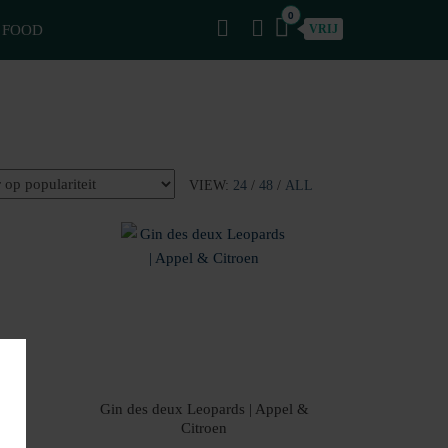
0
FOOD
VRIJ
VIEW:
24
/
48
/
ALL
Gin des deux Leopards | Appel &
Citroen