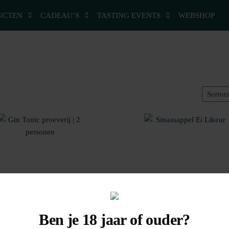
UCTEN
CADEAU’S
TASTING EVENTS
WEBSHOP
 Tonic proeverij | 2 personen
Sinaasappel Ei Likeur
Ben je 18 jaar of ouder?