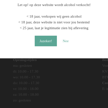
Let op! op deze website wordt alcohol verkocht!
Prijs
€
39,95
€
19,40
-
€
35,80
< 18 jaar, verkopen wij geen alcohol
€19,
Dit
Shoppen
Shoppen
< 18 jaar, deze website is niet voor jou bestemd
tot
produc
< 25 jaar, laat je legitimatie zien bij aflevering
€35,
heeft
meerd
Jazeker!
Nee
variati
Deze
optie
kan
Openingstijden
Bed
gekoz
ma: gesloten
Vom
worde
di: 10.00 - 17.30
KV
op
wo: 10.00 - 17.30
BT
de
do: 10.00 - 17.30
Con
produc
vr: 10.00 - 18.00
E:
i
za: 10.00 - 18.00
zo: gesloten