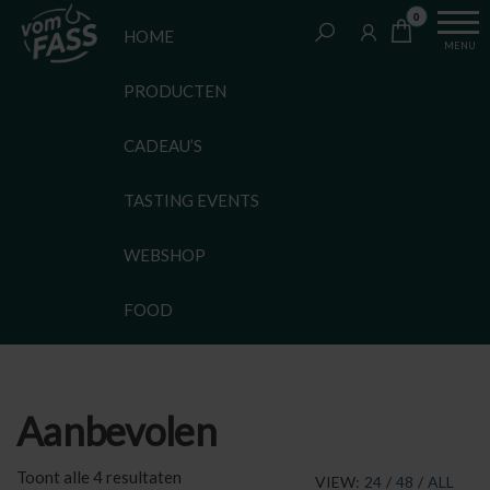
Van
Ga
VomFASS
0
het
HOME
naar
Slijterij
MENU
vat
de
getapt
PRODUCTEN
inhoud
CADEAU’S
TASTING EVENTS
WEBSHOP
FOOD
Aanbevolen
Gesorteerd
Toont alle 4 resultaten
VIEW:
24
/
48
/
ALL