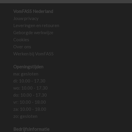
Deze
Deze
optie
optie
VomFASS Nederland
kan
kan
Jouw privacy
gekozen
gekozen
Leveringen en retouren
worden
worden
Geborgde werkwijze
op
op
Cookies
de
de
Over ons
productpagina
productpa
Werken bij VomFASS
Openingstijden
ma: gesloten
di: 10.00 - 17.30
wo: 10.00 - 17.30
do: 10.00 - 17.30
vr: 10.00 - 18.00
za: 10.00 - 18.00
zo: gesloten
Bedrijfsinformatie