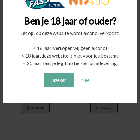
variaties.
Deze
Ben je 18 jaar of ouder?
optie
kan
Let op! op deze website wordt alcohol verkocht!
gekozen
worden
< 18 jaar, verkopen wij geen alcohol
op
< 18 jaar, deze website is niet voor jou bestemd
de
< 25 jaar, laat je legitimatie zien bij aflevering
productpagina
Sinaasappel Ei Likeur
Gin des deux Leopards |
Appel & Citroen
Jazeker!
Nee
Prijsklasse:
Prijsklas
€
19,40
-
€
35,80
€
27,80
-
€
72,00
€19,40
€27,80
Dit
Dit
Shoppen
Shoppen
tot
tot
product
product
€35,80
€72,00
heeft
heeft
meerdere
meerdere
variaties.
variaties.