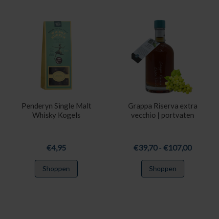
Penderyn Single Malt
Grappa Riserva extra
Whisky Kogels
vecchio | portvaten
Prijskla
€
4,95
€
39,70
-
€
107,00
€39,70
Dit
Shoppen
Shoppen
tot
product
€107,0
heeft
meerdere
variaties.