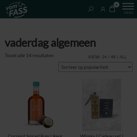
Van
Ga
VomFASS
0
het
naar
Slijterij
MENU
vat
de
getapt
inhoud
vaderdag algemeen
Gesorteerd
Toont alle 14 resultaten
VIEW:
24
/
48
/
ALL
op
populariteit
Coconut Spiced Rum Likeur
Whisky | Cadeau set |