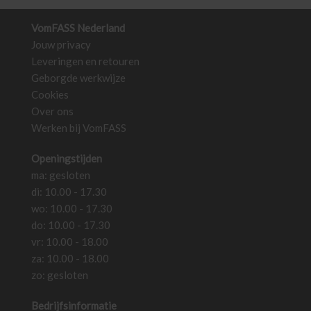
Deze
optie
VomFASS Nederland
kan
Jouw privacy
gekozen
Leveringen en retouren
worden
Geborgde werkwijze
op
Cookies
de
Over ons
productpa
Werken bij VomFASS
Openingstijden
ma: gesloten
di: 10.00 - 17.30
wo: 10.00 - 17.30
do: 10.00 - 17.30
vr: 10.00 - 18.00
za: 10.00 - 18.00
zo: gesloten
Bedrijfsinformatie