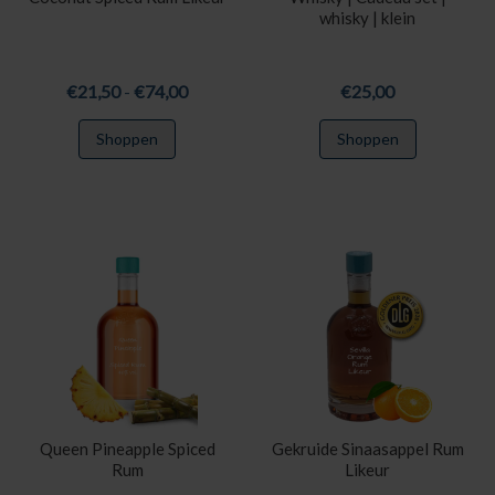
whisky | klein
Prijsklasse:
€
21,50
-
€
74,00
€
25,00
€21,50
Dit
Shoppen
Shoppen
tot
product
€74,00
heeft
meerdere
variaties.
Deze
optie
kan
gekozen
worden
op
de
productpagina
Queen Pineapple Spiced
Gekruide Sinaasappel Rum
Rum
Likeur