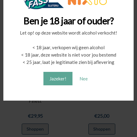
Shoppen
Shoppen
Ben je 18 jaar of ouder?
Let op! op deze website wordt alcohol verkocht!
< 18 jaar, verkopen wij geen alcohol
< 18 jaar, deze website is niet voor jou bestemd
< 25 jaar, laat je legitimatie zien bij aflevering
Jazeker!
Nee
Koval Bourbon in
Cocktailpakket |
vaatjesfles | Chicago’s
Cadeaudoos
Finest
€
29,95
€
25,00
Shoppen
Shoppen