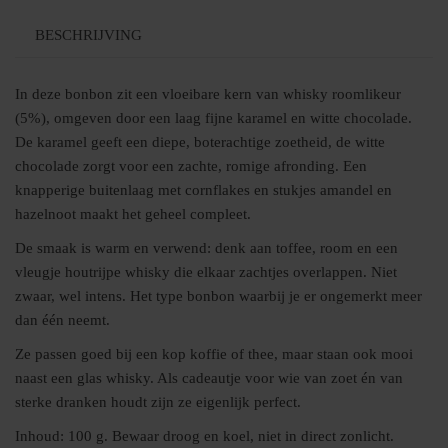
BESCHRIJVING
In deze bonbon zit een vloeibare kern van whisky roomlikeur
(5%), omgeven door een laag fijne karamel en witte chocolade.
De karamel geeft een diepe, boterachtige zoetheid, de witte
chocolade zorgt voor een zachte, romige afronding. Een
knapperige buitenlaag met cornflakes en stukjes amandel en
hazelnoot maakt het geheel compleet.
De smaak is warm en verwend: denk aan toffee, room en een
vleugje houtrijpe whisky die elkaar zachtjes overlappen. Niet
zwaar, wel intens. Het type bonbon waarbij je er ongemerkt meer
dan één neemt.
Ze passen goed bij een kop koffie of thee, maar staan ook mooi
naast een glas whisky. Als cadeautje voor wie van zoet én van
sterke dranken houdt zijn ze eigenlijk perfect.
Inhoud: 100 g. Bewaar droog en koel, niet in direct zonlicht.