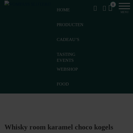
Van
Ga
VomFASS
0
het
HOME
naar
Slijterij
MENU
vat
de
getapt
PRODUCTEN
inhoud
CADEAU’S
TASTING
EVENTS
WEBSHOP
FOOD
Whisky room karamel choco kogels