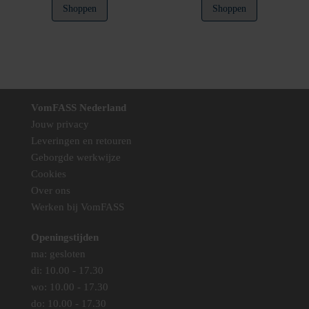
Dit
Shoppen
Shoppen
tot
product
€129,00
heeft
meerdere
variaties.
Deze
optie
VomFASS Nederland
kan
Jouw privacy
gekozen
Leveringen en retouren
worden
Geborgde werkwijze
op
Cookies
de
Over ons
productpag
Werken bij VomFASS
Openingstijden
ma: gesloten
di: 10.00 - 17.30
wo: 10.00 - 17.30
do: 10.00 - 17.30