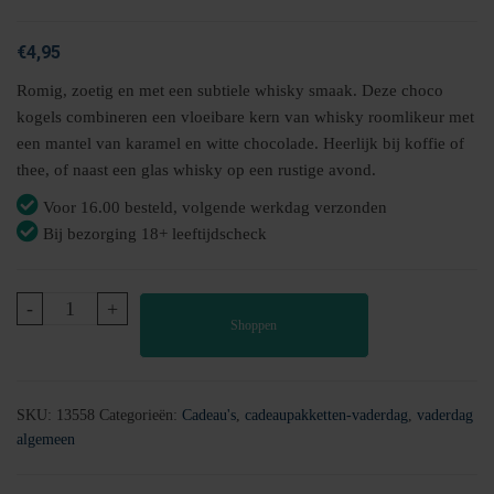
€
4,95
Romig, zoetig en met een subtiele whisky smaak. Deze choco
kogels combineren een vloeibare kern van whisky roomlikeur met
een mantel van karamel en witte chocolade. Heerlijk bij koffie of
thee, of naast een glas whisky op een rustige avond.
Voor 16.00 besteld, volgende werkdag verzonden
Bij bezorging 18+ leeftijdscheck
Whisky
-
+
Shoppen
room
karamel
choco
kogels
SKU:
13558
Categorieën:
Cadeau's
,
cadeaupakketten-vaderdag
,
vaderdag
aantal
algemeen