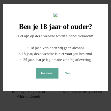
Allergenen: bevat melk, soja, gluten (gerst), amandel, hazelnoot,
boter. Kan sporen bevatten van andere noten en glutenhoudende
granen. Bevat alcohol.
Ben je 18 jaar of ouder?
Gerelateerde producten
Let op! op deze website wordt alcohol verkocht!
< 18 jaar, verkopen wij geen alcohol
< 18 jaar, deze website is niet voor jou bestemd
< 25 jaar, laat je legitimatie zien bij aflevering
Jazeker!
Nee
Penderyn Single Malt
Saxofoon in fles | 200 ml
Whisky Kogels