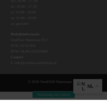
wo: 10.00 - 17.30
do: 10.00 - 17.30
vr: 10.00 - 18.00
za: 10.00 - 18.00
zo: gesloten
Bedrijfsinformatie
VomFass Wassenaar B.V.
KVK: 82127441
BTW: NL861324559B01
Contact
E:
info@vomfass-nederland.nl
© 2026 VomFASS Wassenaar B.V.
NL
Herroeping van contract
Hallo 👋