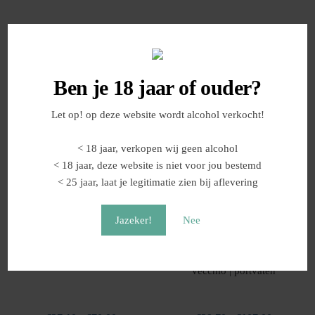
Prijsklasse:
Prijsklasse
€
39,00
-
€
103,00
€
27,10
-
€
70,00
€39,00
€27,10
Dit
Dit
Shoppen
Shoppen
tot
tot
product
product
Ben je 18 jaar of ouder?
€103,00
€70,00
heeft
heeft
meerdere
meerdere
Let op! op deze website wordt alcohol verkocht!
variaties.
variaties.
Deze
Deze
< 18 jaar, verkopen wij geen alcohol
optie
optie
< 18 jaar, deze website is niet voor jou bestemd
kan
kan
< 25 jaar, laat je legitimatie zien bij aflevering
gekozen
gekozen
worden
worden
Jazeker!
Nee
op
op
de
de
productpagina
productpag
Grappa di Recioto Amarone
Grappa Riserva extra
vecchio | portvaten