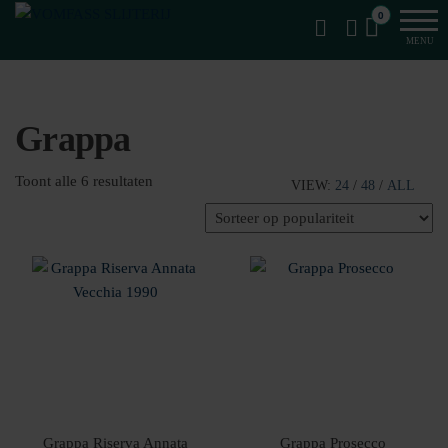
Van
Ga
VomFASS
0
het
naar
Slijterij
MENU
vat
de
getapt
inhoud
Grappa
Gesorteerd
Toont alle 6 resultaten
VIEW:
24
/
48
/
ALL
op
populariteit
Grappa Riserva Annata
Grappa Prosecco