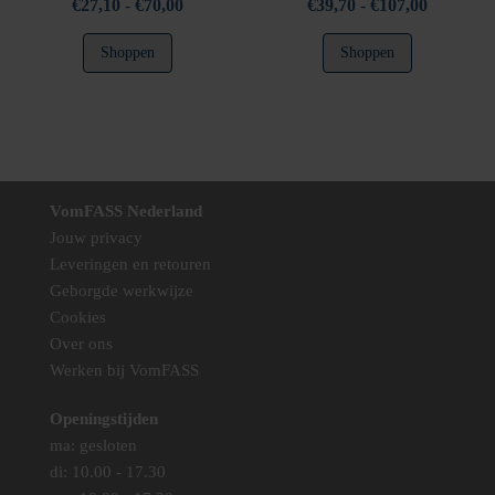
Prijsklasse:
Prijsklass
€
27,10
-
€
70,00
€
39,70
-
€
107,00
€27,10
€39,70
Dit
Dit
Shoppen
Shoppen
tot
tot
product
product
€70,00
€107,00
heeft
heeft
meerdere
meerdere
variaties.
variaties.
Deze
Deze
optie
optie
VomFASS Nederland
kan
kan
Jouw privacy
gekozen
gekozen
Leveringen en retouren
worden
worden
Geborgde werkwijze
op
op
Cookies
de
de
Over ons
productpagina
productpag
Werken bij VomFASS
Openingstijden
ma: gesloten
di: 10.00 - 17.30