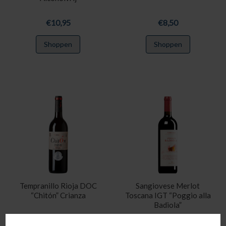
€
10,95
€
8,50
Shoppen
Shoppen
Tempranillo Rioja DOC
Sangiovese Merlot
“Chitón” Crianza
Toscana IGT “Poggio alla
Badiola”