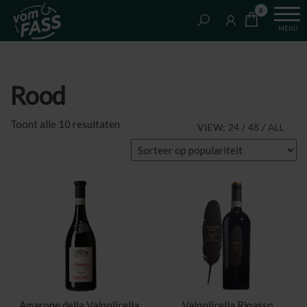
Van
Ga
VomFASS
0
het
naar
Slijterij
MENU
vat
de
getapt
inhoud
Rood
Gesorteerd
Toont alle 10 resultaten
VIEW:
24
/
48
/
ALL
op
populariteit
Amarone della Valpolicella
Valpolicella Ripasso