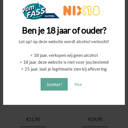
€
9,95
€
12,95
Shoppen
Shoppen
Ben je 18 jaar of ouder?
Let op! op deze website wordt alcohol verkocht!
< 18 jaar, verkopen wij geen alcohol
< 18 jaar, deze website is niet voor jou bestemd
< 25 jaar, laat je legitimatie zien bij aflevering
Jazeker!
Nee
Castillo Perelada “3
Primitivo Salento “Whino”
Finques” Crianza
Rum Cask
€
11,95
€
19,95