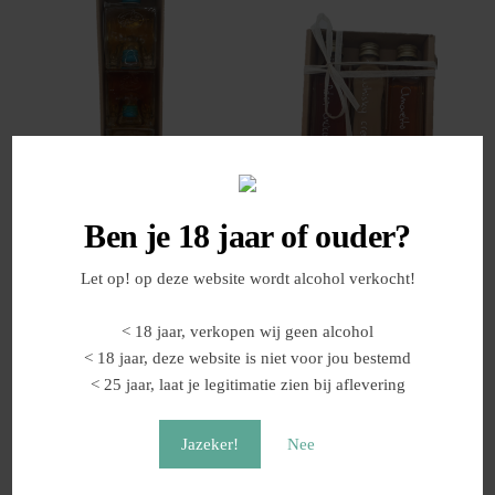
Whisky | Cadeauset |
Mini cadeauset | Koffie
Smokin’ Delights
Noten Likeur
Ben je 18 jaar of ouder?
Let op! op deze website wordt alcohol verkocht!
€
99,95
€
17,95
< 18 jaar, verkopen wij geen alcohol
Shoppen
Shoppen
< 18 jaar, deze website is niet voor jou bestemd
< 25 jaar, laat je legitimatie zien bij aflevering
Jazeker!
Nee