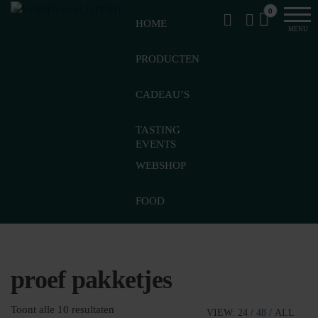
Van
Ga
VomFASS
0
het
HOME
naar
Slijterij
MENU
vat
de
getapt
PRODUCTEN
inhoud
CADEAU’S
TASTING
EVENTS
WEBSHOP
FOOD
proef pakketjes
Gesorteerd
Toont alle 10 resultaten
VIEW:
24
/
48
/
ALL