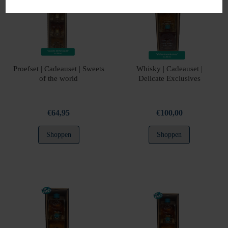
Proefset | Cadeauset | Sweets
Whisky | Cadeauset |
of the world
Delicate Exclusives
€
64,95
€
100,00
Shoppen
Shoppen