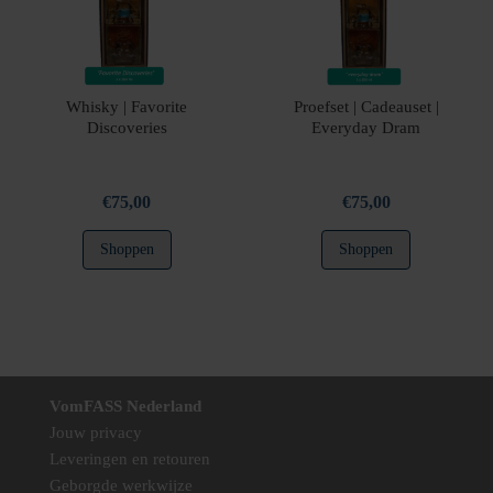
Whisky | Favorite
Proefset | Cadeauset |
Discoveries
Everyday Dram
€
75,00
€
75,00
Shoppen
Shoppen
VomFASS Nederland
Jouw privacy
Leveringen en retouren
Geborgde werkwijze