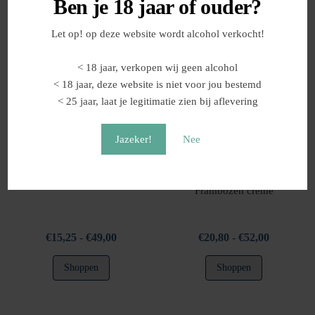
Ben je 18 jaar of ouder?
€39,00
€35,80
heeft
heeft
meerdere
meerdere
Let op! op deze website wordt alcohol verkocht!
variaties.
variaties.
Deze
Deze
< 18 jaar, verkopen wij geen alcohol
optie
optie
< 18 jaar, deze website is niet voor jou bestemd
kan
kan
< 25 jaar, laat je legitimatie zien bij aflevering
gekozen
gekozen
worden
worden
Jazeker!
Nee
op
op
de
de
productpagina
productpag
Crema Dolce di Banana
Crema di Lampone –
Frambozen crème
Prijsklasse:
Prijsklasse
€
15,25
-
€
49,00
€
20,80
-
€
52,00
€15,25
€20,80
Dit
Dit
Shoppen
Shoppen
tot
tot
product
product
€49,00
€52,00
heeft
heeft
meerdere
meerdere