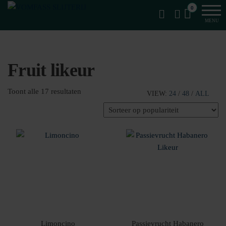
Van
Ga
VomFASS
0
het
naar
Slijterij
MENU
vat
de
getapt
inhoud
Fruit likeur
Gesorteerd
Toont alle 17 resultaten
VIEW:
24
/
48
/
ALL
op
populariteit
Limoncino
Passievrucht Habanero