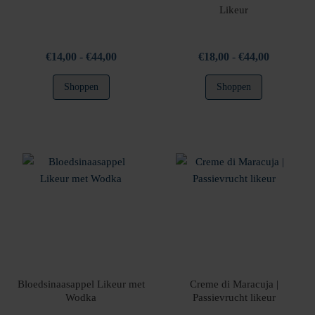
Likeur
Prijsklasse:
Prijsklasse
€
14,00
-
€
44,00
€
18,00
-
€
44,00
€14,00
€18,00
Dit
Dit
Shoppen
Shoppen
tot
tot
product
product
€44,00
€44,00
heeft
heeft
meerdere
meerdere
variaties.
variaties.
Deze
Deze
optie
optie
kan
kan
gekozen
gekozen
worden
worden
op
op
de
de
productpagina
productpag
Bloedsinaasappel Likeur met
Creme di Maracuja |
Wodka
Passievrucht likeur