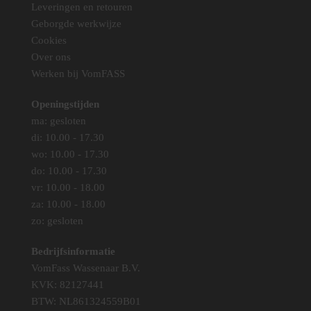
Leveringen en retouren
worden
Geborgde werkwijze
op
Cookies
de
Over ons
productpagina
Werken bij VomFASS
Openingstijden
ma: gesloten
di: 10.00 - 17.30
wo: 10.00 - 17.30
do: 10.00 - 17.30
vr: 10.00 - 18.00
za: 10.00 - 18.00
zo: gesloten
Bedrijfsinformatie
VomFass Wassenaar B.V.
KVK: 82127441
BTW: NL861324559B01