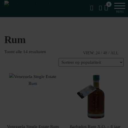
Van
Ga
VomFASS
0
het
naar
Slijterij
MENU
vat
de
getapt
inhoud
Rum
Gesorteerd
Toont alle 14 resultaten
VIEW:
24
/
48
/
ALL
op
populariteit
Venezuela Single Estate Rum
Barbados Rum X.O. – 8 jaar