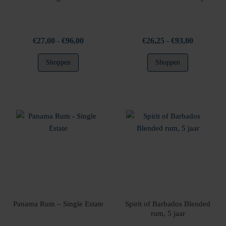
Prijsklasse:
Prijsklasse
€
27,00
-
€
96,00
€
26,25
-
€
93,00
€27,00
€26,25
Dit
Dit
Shoppen
Shoppen
tot
tot
product
product
€96,00
€93,00
heeft
heeft
meerdere
meerdere
variaties.
variaties.
Deze
Deze
optie
optie
kan
kan
gekozen
gekozen
worden
worden
op
op
de
de
productpagina
productpag
Panama Rum – Single Estate
Spirit of Barbados Blended
rum, 5 jaar