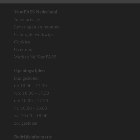
Deze
Deze
optie
optie
VomFASS Nederland
kan
kan
Jouw privacy
gekozen
gekozen
Leveringen en retouren
worden
worden
Geborgde werkwijze
op
op
Cookies
de
de
Over ons
productpagina
productpag
Werken bij VomFASS
Openingstijden
ma: gesloten
di: 10.00 - 17.30
wo: 10.00 - 17.30
do: 10.00 - 17.30
vr: 10.00 - 18.00
za: 10.00 - 18.00
zo: gesloten
Bedrijfsinformatie