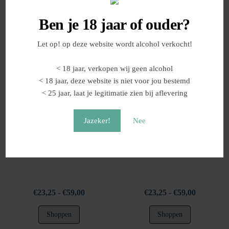
Shoppen
Shoppen
tot
tot
product
product
Ben je 18 jaar of ouder?
€101,00
€87,00
heeft
heeft
meerdere
meerdere
Let op! op deze website wordt alcohol verkocht!
variaties.
variaties.
Deze
Deze
< 18 jaar, verkopen wij geen alcohol
optie
optie
< 18 jaar, deze website is niet voor jou bestemd
kan
kan
< 25 jaar, laat je legitimatie zien bij aflevering
gekozen
gekozen
worden
worden
Jazeker!
Nee
op
op
de
de
productpagina
productpag
Spirit of Cuba Rum, 5 jaar
Spirit of Jamaica Rum
Prijsklasse:
Prijsklasse
€
23,25
-
€
59,00
€
23,25
-
€
59,00
€23,25
€23,25
Dit
Dit
Shoppen
Shoppen
tot
tot
product
product