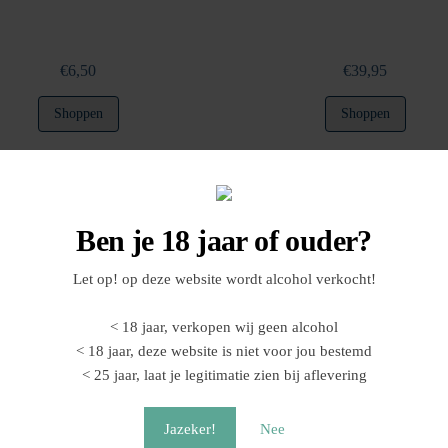
€
6,50
€
39,95
Shoppen
Shoppen
Ben je 18 jaar of ouder?
Let op! op deze website wordt alcohol verkocht!
< 18 jaar, verkopen wij geen alcohol
< 18 jaar, deze website is niet voor jou bestemd
< 25 jaar, laat je legitimatie zien bij aflevering
Damesschoen | 100 ml
Roos in fles | 500 ml
Jazeker!
Nee