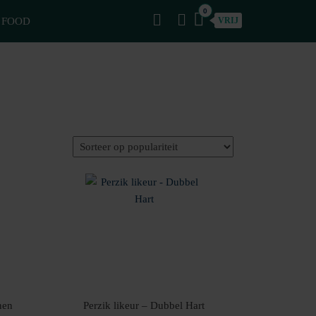
0
FOOD
VRIJ
nen
Perzik likeur – Dubbel Hart