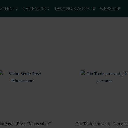
UCTEN
CADEAU’S
TASTING EVENTS
WEBSHOP
ho Verde Rosé “Monsenhor”
Gin Tonic proeverij | 2 perso