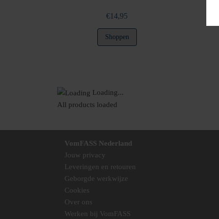
€
14,95
Shoppen
Loading...
All products loaded
VomFASS Nederland
Jouw privacy
Leveringen en retouren
Geborgde werkwijze
Cookies
Over ons
Werken bij VomFASS