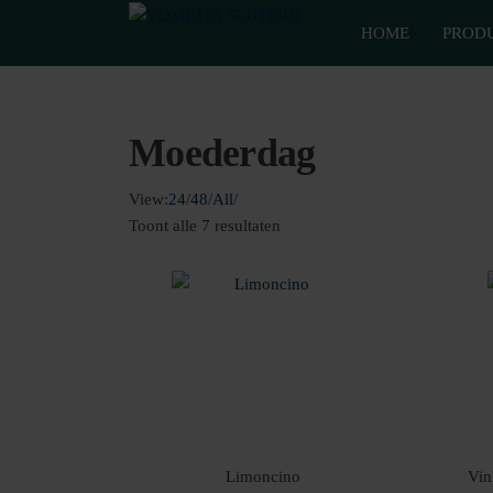
Van
Ga
VomFASS
het
HOME
PROD
naar
Slijterij
vat
de
getapt
inhoud
Moederdag
View:
24
/
48
/
All
/
Gesorteerd
Toont alle 7 resultaten
op
populariteit
Limoncino
Vin