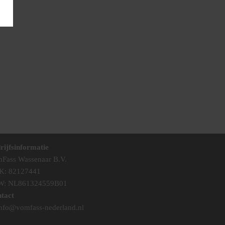
rijfsinformatie
Fass Wassenaar B.V.
K: 82127441
W: NL861324559B01
tact
nfo@vomfass-nederland.nl