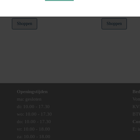
€
34,95
€
49,95
Shoppen
Shoppen
Openingstijden
Bed
ma: gesloten
Vom
di: 10.00 - 17.30
KV
wo: 10.00 - 17.30
BT
do: 10.00 - 17.30
Con
vr: 10.00 - 18.00
E:
i
za: 10.00 - 18.00