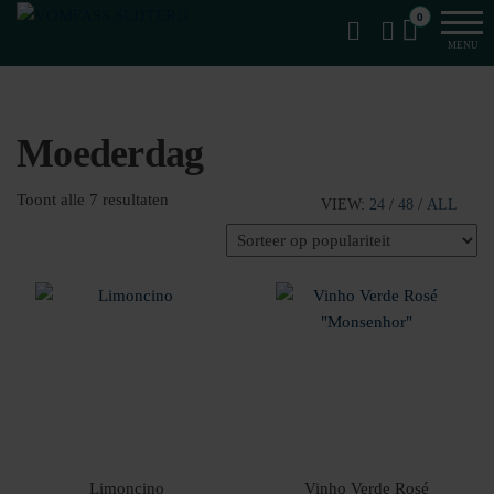
Van
Ga
VomFASS
0
het
naar
Slijterij
MENU
vat
de
getapt
inhoud
Moederdag
Gesorteerd
Toont alle 7 resultaten
VIEW:
24
/
48
/
ALL
op
populariteit
Limoncino
Vinho Verde Rosé