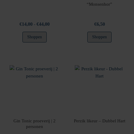
“Monsenhor”
Prijsklasse:
€
14,00
-
€
44,00
€
6,50
€14,00
Dit
Shoppen
Shoppen
tot
product
€44,00
heeft
meerdere
variaties.
Deze
optie
kan
gekozen
worden
op
de
productpagina
Gin Tonic proeverij | 2
Perzik likeur – Dubbel Hart
personen