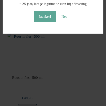
€
14,95
€
34,95
< 25 jaar, laat je legitimatie zien bij aflevering
Shoppen
Shoppen
Jazeker!
Nee
Roos in fles | 500 ml
€
49,95