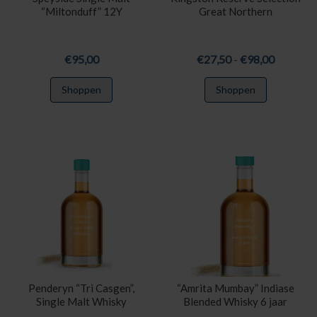
“Miltonduff” 12Y
Great Northern
Prijsklas
€
95,00
€
27,50
-
€
98,00
€27,50
Dit
Shoppen
Shoppen
tot
product
€98,00
heeft
meerdere
variaties.
Deze
optie
kan
gekozen
worden
op
de
productpa
Penderyn “Tri Casgen”,
“Amrita Mumbay” Indiase
Single Malt Whisky
Blended Whisky 6 jaar