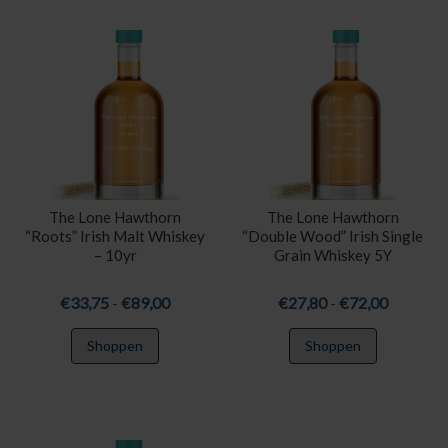
variaties.
variaties.
Deze
Deze
optie
optie
kan
kan
gekozen
gekozen
worden
worden
op
op
de
de
productpagina
productpa
The Lone Hawthorn
The Lone Hawthorn
“Roots” Irish Malt Whiskey
“Double Wood” Irish Single
– 10yr
Grain Whiskey 5Y
Prijsklasse:
Prijsklas
€
33,75
-
€
89,00
€
27,80
-
€
72,00
€33,75
€27,80
Dit
Dit
Shoppen
Shoppen
tot
tot
product
product
€89,00
€72,00
heeft
heeft
meerdere
meerdere
variaties.
variaties.