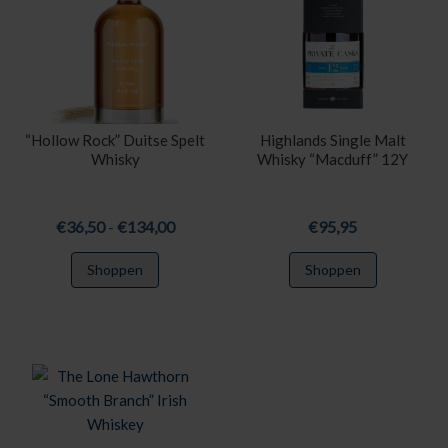
kan
gekozen
worden
op
de
productpagina
“Hollow Rock” Duitse Spelt
Highlands Single Malt
Whisky
Whisky “Macduff” 12Y
Prijsklasse:
€
36,50
-
€
134,00
€
95,95
€36,50
Dit
Shoppen
Shoppen
tot
product
€134,00
heeft
meerdere
variaties.
Deze
optie
kan