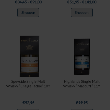
Prijsklasse:
Prijskla
€
34,45
-
€
91,00
€
51,95
-
€
141,00
€34,45
€51,95
Dit
Dit
Shoppen
Shoppen
tot
tot
product
product
€91,00
€141,0
heeft
heeft
meerdere
meerdere
variaties.
variaties.
Deze
Deze
optie
optie
kan
kan
gekozen
gekozen
worden
worden
op
op
de
de
productpagina
productpa
Speyside Single Malt
Highlands Single Malt
Whisky “Craigellachie” 10Y
Whisky “Macduff” 11Y
€
92,95
€
99,95