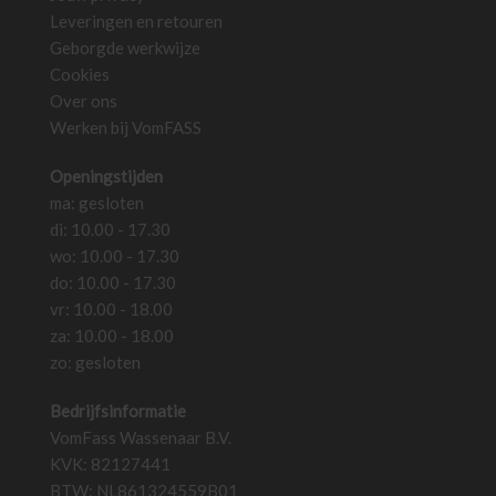
op
Leveringen en retouren
de
Geborgde werkwijze
productpagina
Cookies
Over ons
Werken bij VomFASS
Openingstijden
ma: gesloten
di: 10.00 - 17.30
wo: 10.00 - 17.30
do: 10.00 - 17.30
vr: 10.00 - 18.00
za: 10.00 - 18.00
zo: gesloten
Bedrijfsinformatie
VomFass Wassenaar B.V.
KVK: 82127441
BTW: NL861324559B01