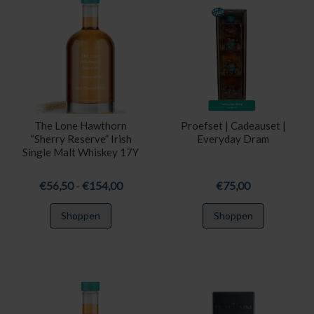
Deze
Deze
optie
optie
kan
kan
gekozen
gekozen
worden
worden
op
op
de
de
productpagina
productpa
The Lone Hawthorn
Proefset | Cadeauset |
“Sherry Reserve” Irish
Everyday Dram
Single Malt Whiskey 17Y
Prijsklasse:
€
56,50
-
€
154,00
€
75,00
€56,50
Dit
Shoppen
Shoppen
tot
product
€154,00
heeft
meerdere
variaties.
Deze
optie