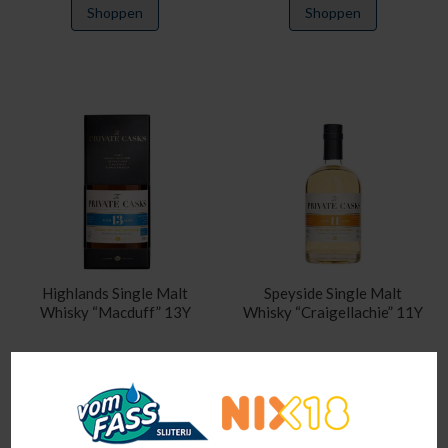
Shoppen
Shoppen
Highlands Single Malt
Speyside Single Malt
Whisky “Macduff” 13Y
Whisky “Craigellachie” 11Y
€
89,95
€
88,95
Shoppen
Shoppen