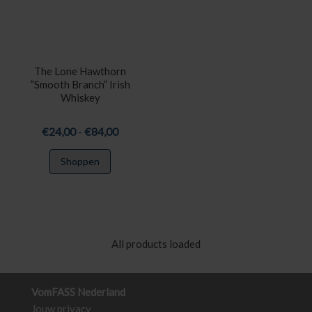
gekozen
worden
op
de
productpagina
The Lone Hawthorn
“Smooth Branch” Irish
Whiskey
Prijsklasse:
€
24,00
-
€
84,00
€24,00
Dit
Shoppen
tot
product
€84,00
heeft
meerdere
variaties.
Deze
All products loaded
optie
kan
gekozen
VomFASS Nederland
worden
Jouw privacy