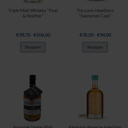
Triple Malt Whiskey “Peat
The Lone Hawthorn
& Heather”
“Sauternes Cask”
Prijsklasse:
Prijsklas
€
39,70
-
€
106,00
€
35,50
-
€
94,00
€39,70
€35,50
Dit
Dit
Shoppen
Shoppen
tot
tot
product
product
€106,00
€94,00
heeft
heeft
meerdere
meerdere
variaties.
variaties.
Deze
Deze
optie
optie
kan
kan
gekozen
gekozen
worden
worden
op
op
de
de
productpagina
productpa
Speyside Single Malt
Kingston Reserve Selection