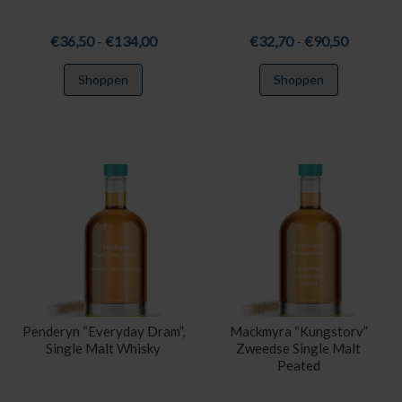
Prijsklasse:
Prijsklas
€
36,50
-
€
134,00
€
32,70
-
€
90,50
€36,50
€32,70
Dit
Dit
Shoppen
Shoppen
tot
tot
product
product
€134,00
€90,50
heeft
heeft
meerdere
meerdere
variaties.
variaties.
Deze
Deze
optie
optie
kan
kan
gekozen
gekozen
worden
worden
op
op
de
de
productpagina
productpa
Penderyn “Everyday Dram”,
Mackmyra “Kungstorv”
Single Malt Whisky
Zweedse Single Malt
Peated