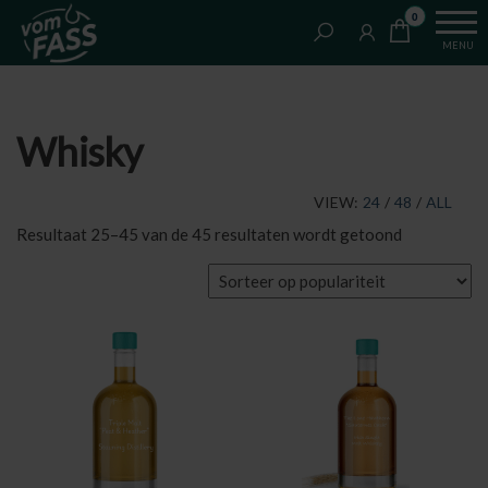
Van
Ga
VomFASS
0
het
naar
Slijterij
MENU
vat
de
getapt
inhoud
Whisky
VIEW:
24
/
48
/
ALL
Gesorteerd
Resultaat 25–45 van de 45 resultaten wordt getoond
op
populariteit