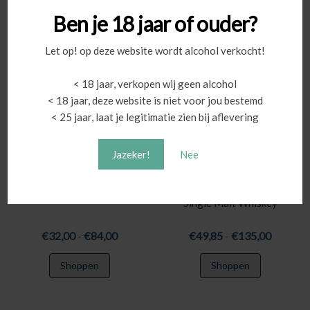
Ben je 18 jaar of ouder?
Let op! op deze website wordt alcohol verkocht!
< 18 jaar, verkopen wij geen alcohol
< 18 jaar, deze website is niet voor jou bestemd
< 25 jaar, laat je legitimatie zien bij aflevering
Jazeker!
Nee
The Lone Hawthorn “White
The Lone Hawthorn
Oak” Irish Whiskey 10 YR
“Bourbon Release” Irish
Single Malt Whiskey
Prijsklasse:
Prijskla
€
32,00
-
€
84,00
€
49,85
-
€
135,00
€32,00
€49,85
Dit
Dit
Shoppen
Shoppen
tot
tot
product
product
€84,00
€135,0
heeft
heeft
meerdere
meerdere